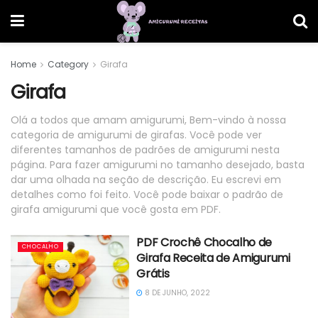
Home
Category
Girafa
Girafa
Olá a todos que amam amigurumi, Bem-vindo à nossa
categoria de amigurumi de girafas. Você pode ver
diferentes tamanhos de padrões de amigurumi nesta
página. Para fazer amigurumi no tamanho desejado, basta
dar uma olhada na seção de descrição. Eu escrevi em
detalhes como foi feito. Você pode baixar o padrão de
girafa amigurumi que você gosta em PDF.
PDF Crochê Chocalho de
CHOCALHO
Girafa Receita de Amigurumi
Grátis
8 DE JUNHO, 2022