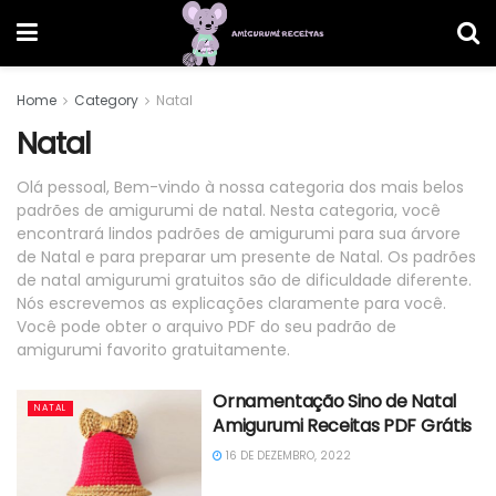
Home
Category
Natal
Natal
Olá pessoal, Bem-vindo à nossa categoria dos mais belos
padrões de amigurumi de natal. Nesta categoria, você
encontrará lindos padrões de amigurumi para sua árvore
de Natal e para preparar um presente de Natal. Os padrões
de natal amigurumi gratuitos são de dificuldade diferente.
Nós escrevemos as explicações claramente para você.
Você pode obter o arquivo PDF do seu padrão de
amigurumi favorito gratuitamente.
Ornamentação Sino de Natal
NATAL
Amigurumi Receitas PDF Grátis
16 DE DEZEMBRO, 2022