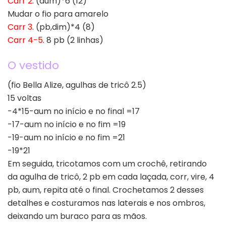
Carr 2
. (aum)*6 (12)
Mudar o fio para amarelo
Carr 3
. (pb,dim)*4 (8)
Carr 4-5
. 8 pb (2 linhas)
O vestido
(fio Bella Alize, agulhas de tricô 2.5)
15 voltas
-4*15-aum no início e no final =17
-17-aum no início e no fim =19
-19-aum no início e no fim =21
-19*21
Em seguida, tricotamos com um crochê, retirando
da agulha de tricô, 2 pb em cada laçada, corr, vire, 4
pb, aum, repita até o final. Crochetamos 2 desses
detalhes e costuramos nas laterais e nos ombros,
deixando um buraco para as mãos.