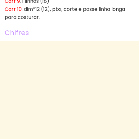
Carr 9
. 1 linhas (18)
Carr 10
. dim*12 (12), pbx, corte e passe linha longa
para costurar.
Chifres