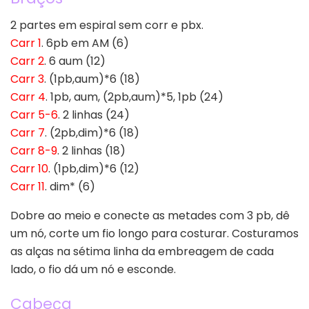
2 partes em espiral sem corr e pbx.
Carr 1
. 6pb em AM (6)
Carr 2
. 6 aum (12)
Carr 3
. (1pb,aum)*6 (18)
Carr 4
. 1pb, aum, (2pb,aum)*5, 1pb (24)
Carr 5-6
. 2 linhas (24)
Carr 7
. (2pb,dim)*6 (18)
Carr 8-9
. 2 linhas (18)
Carr 10
. (1pb,dim)*6 (12)
Carr 11
. dim* (6)
Dobre ao meio e conecte as metades com 3 pb, dê
um nó, corte um fio longo para costurar. Costuramos
as alças na sétima linha da embreagem de cada
lado, o fio dá um nó e esconde.
Cabeça