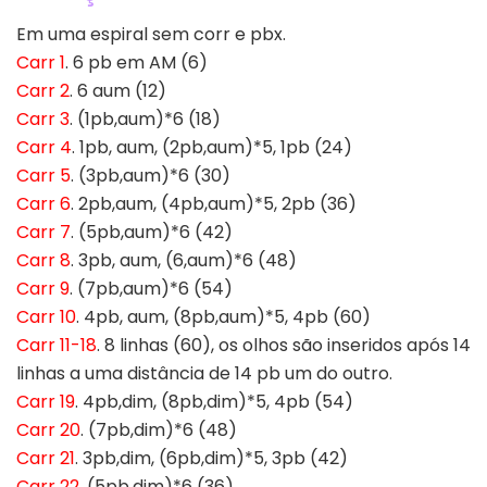
Em uma espiral sem corr e pbx.
Carr 1
. 6 pb em AM (6)
Carr 2
. 6 aum (12)
Carr 3
. (1pb,aum)*6 (18)
Carr 4
. 1pb, aum, (2pb,aum)*5, 1pb (24)
Carr 5
. (3pb,aum)*6 (30)
Carr 6
. 2pb,aum, (4pb,aum)*5, 2pb (36)
Carr 7
. (5pb,aum)*6 (42)
Carr 8
. 3pb, aum, (6,aum)*6 (48)
Carr 9
. (7pb,aum)*6 (54)
Carr 10
. 4pb, aum, (8pb,aum)*5, 4pb (60)
Carr 11-18
. 8 linhas (60), os olhos são inseridos após 14
linhas a uma distância de 14 pb um do outro.
Carr 19
. 4pb,dim, (8pb,dim)*5, 4pb (54)
Carr 20
. (7pb,dim)*6 (48)
Carr 21
. 3pb,dim, (6pb,dim)*5, 3pb (42)
Carr 22
. (5pb,dim)*6 (36)