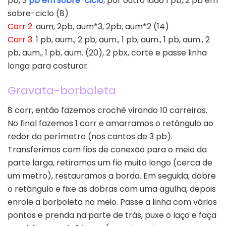
pb, 3
pb em sobre-ciclo
, por outro lado 1 pb, 2 pb em
sobre-ciclo (8)
Carr 2
. aum, 2pb, aum*3, 2pb, aum*2 (14)
Carr 3
. 1 pb, aum., 2 pb, aum., 1 pb, aum., 1 pb, aum., 2
pb, aum., 1 pb, aum. (20), 2 pbx, corte e passe linha
longa para costurar.
Gravata-borboleta
8 corr, então fazemos crochê virando 10 carreiras.
No final fazemos 1 corr e amarramos o retângulo ao
redor do perímetro (nos cantos de 3 pb).
Transferimos com fios de conexão para o meio da
parte larga, retiramos um fio muito longo (cerca de
um metro), restauramos a borda. Em seguida, dobre
o retângulo e fixe as dobras com uma agulha, depois
enrole a borboleta no meio. Passe a linha com vários
pontos e prenda na parte de trás, puxe o laço e faça