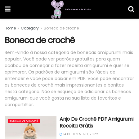
Home
Category
Boneca de crochê
Boneca de crochê
Bem-vindo à nossa categoria de bonecas amigurumi mais
popular. Você pode ver padrões gratuitos para quem
acabou de começar a fazer receita amigurumi e quer se
aprimorar. Os padrões de amigurumi são fáceis de
entender e você pode baixar em PDF. Você pode encontrar
as bonecas de crochê mais impressionantes e bonitas
nesta categoria. Não se esqueça de adicionar os bonecos
amigurumi que você gosta na sua lista de favoritos e
compartilhar.
Anjo De Crochê PDF Amigurumi
BONECA DE CROCHÊ
Receita Grátis
14 DE DEZEMBRO, 2022