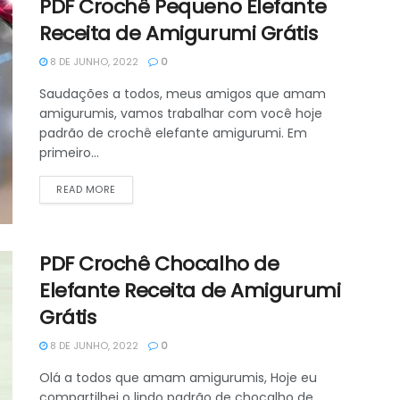
PDF Crochê Pequeno Elefante
Receita de Amigurumi Grátis
8 DE JUNHO, 2022
0
Saudações a todos, meus amigos que amam
amigurumis, vamos trabalhar com você hoje
padrão de crochê elefante amigurumi. Em
primeiro...
DETAILS
READ MORE
PDF Crochê Chocalho de
Elefante Receita de Amigurumi
Grátis
8 DE JUNHO, 2022
0
Olá a todos que amam amigurumis, Hoje eu
compartilhei o lindo padrão de chocalho de