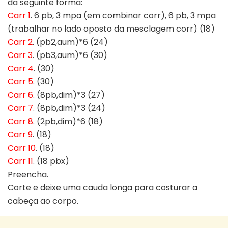
da seguinte forma:
Carr 1
. 6 pb, 3 mpa (em combinar corr), 6 pb, 3 mpa
(trabalhar no lado oposto da mesclagem corr) (18)
Carr 2
. (pb2,aum)*6 (24)
Carr 3
. (pb3,aum)*6 (30)
Carr 4
. (30)
Carr 5
. (30)
Carr 6
. (8pb,dim)*3 (27)
Carr 7
. (8pb,dim)*3 (24)
Carr 8
. (2pb,dim)*6 (18)
Carr 9
. (18)
Carr 10
. (18)
Carr 11
. (18 pbx)
Preencha.
Corte e deixe uma cauda longa para costurar a
cabeça ao corpo.