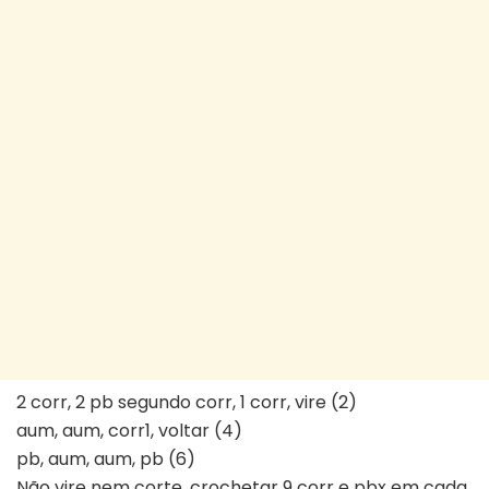
2 corr, 2 pb segundo corr, 1 corr, vire (2)
aum, aum, corr1, voltar (4)
pb, aum, aum, pb (6)
Não vire nem corte, crochetar 9 corr e pbx em cada