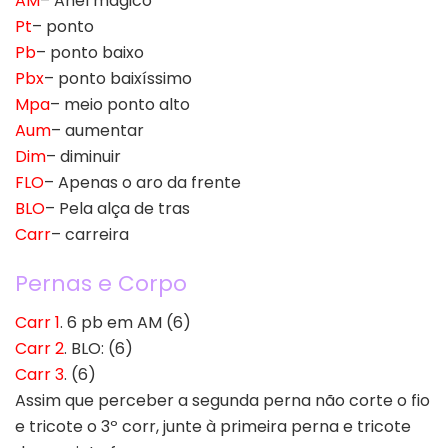
AM
– Anel mágico
Pt
– ponto
Pb
– ponto baixo
Pbx
– ponto baixíssimo
Mpa
– meio ponto alto
Aum
– aumentar
Dim
– diminuir
FLO
– Apenas o aro da frente
BLO
– Pela alça de tras
Carr
– carreira
Pernas e Corpo
Carr 1
. 6 pb em AM (6)
Carr 2
. BLO: (6)
Carr 3
. (6)
Assim que perceber a segunda perna não corte o fio
e tricote o 3º corr, junte à primeira perna e tricote