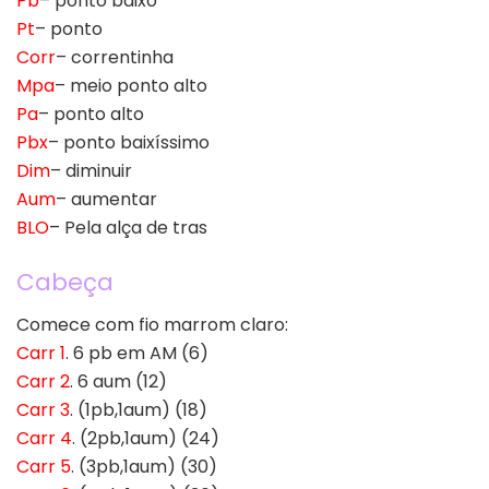
Pb
– ponto baixo
Pt
– ponto
Corr
– correntinha
Mpa
– meio ponto alto
Pa
– ponto alto
Pbx
– ponto baixíssimo
Dim
– diminuir
Aum
– aumentar
BLO
– Pela alça de tras
Cabeça
Comece com fio marrom claro:
Carr 1
. 6 pb em AM (6)
Carr 2
. 6 aum (12)
Carr 3
. (1pb,1aum) (18)
Carr 4
. (2pb,1aum) (24)
Carr 5
. (3pb,1aum) (30)