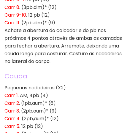
Carr 8
. (3pb,dim)* (12)
Carr 9-10
. 12 pb (12)
Carr 11
. (2pb,dim)* (9)
Achate a abertura do calcador e do pb nos
próximos 4 pontos através de ambas as camadas
para fechar a abertura. Arremate, deixando uma
cauda longa para costurar. Costure as nadadeiras
na lateral do corpo.
Cauda
Pequenas nadadeiras (X2)
Carr 1
. AM, 4pb (4)
Carr 2
. (1pb,aum)* (6)
Carr 3
. (2pb,aum)* (9)
Carr 4
. (2pb,aum)* (12)
Carr 5
. 12 pb (12)