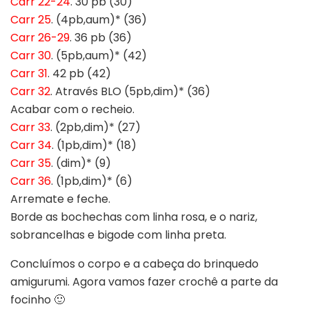
Carr 22-24
. 30 pb (30)
Carr 25
. (4pb,aum)* (36)
Carr 26-29
. 36 pb (36)
Carr 30
. (5pb,aum)* (42)
Carr 31
. 42 pb (42)
Carr 32
. Através BLO (5pb,dim)* (36)
Acabar com o recheio.
Carr 33
. (2pb,dim)* (27)
Carr 34
. (1pb,dim)* (18)
Carr 35
. (dim)* (9)
Carr 36
. (1pb,dim)* (6)
Arremate e feche.
Borde as bochechas com linha rosa, e o nariz,
sobrancelhas e bigode com linha preta.
Concluímos o corpo e a cabeça do brinquedo
amigurumi. Agora vamos fazer crochê a parte da
focinho 🙂