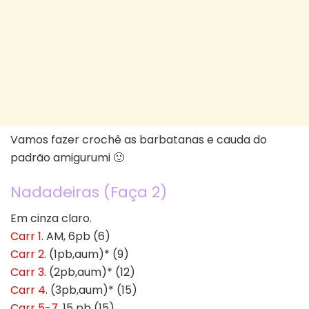
Vamos fazer crochê as barbatanas e cauda do
padrão amigurumi 🙂
Nadadeiras (Faça 2)
Em cinza claro.
Carr 1
. AM, 6pb (6)
Carr 2
. (1pb,aum)* (9)
Carr 3
. (2pb,aum)* (12)
Carr 4
. (3pb,aum)* (15)
Carr 5-7
. 15 pb (15)