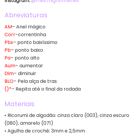
Instagram:
@mes.mignonneries
Abreviaturas
AM
– Anel mágico
Corr
-correntinha
Pbx
– ponto baixíssimo
Pb
– ponto baixo
Pa
– ponto alto
Aum
– aumentar
Dim
– diminuir
BLO
– Pela alça de tras
()*
– Repita até o final da rodada
Materiais
• Ricorumi de algodão: cinza claro (003), cinza escuro
(080), amarelo (071)
• Agulha de crochê: 3mm e 2,5mm