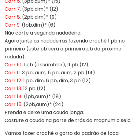
Carr 6
. (3pb,aum)* (15)
Carr 7
. (3pb,dim)* (12)
Carr 8
. (2pb,dim)* (9)
Carr 9
. (1pb,dim)* (6)
Não corte a segunda nadadeira.
Agora junte as nadadeiras fazendo crochê 1 pb no
primeiro (este pb será o primeiro pb da próxima
rodada).
Carr 10
. 1 pb (ensamblar), 11 pb (12)
Carr 11
. 3 pb, aum, 5 pb, aum, 2 pb (14)
Carr 12
. 1 pb, dim, 6 pb, dim, 3 pb (12)
Carr 13
. 12 pb (12)
Carr 14
. (1pb,aum)* (18)
Carr 15
. (2pb,aum)* (24)
Prenda e deixe uma cauda longa.
Costure a cauda na parte de trás da magnum o selo.
Vamos fazer crochê o gorro do padrão de foca