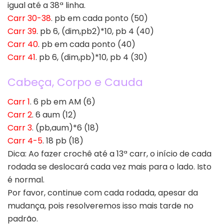
igual até a 38ª linha.
Carr 30-38
. pb em cada ponto (50)
Carr 39
. pb 6, (dim,pb2)*10, pb 4 (40)
Carr 40
. pb em cada ponto (40)
Carr 41
. pb 6, (dim,pb)*10, pb 4 (30)
Cabeça, Corpo e Cauda
Carr 1
. 6 pb em AM (6)
Carr 2
. 6 aum (12)
Carr 3
. (pb,aum)*6 (18)
Carr 4-5
. 18 pb (18)
Dica: Ao fazer crochê até a 13ª carr, o início de cada
rodada se deslocará cada vez mais para o lado. Isto
é normal.
Por favor, continue com cada rodada, apesar da
mudança, pois resolveremos isso mais tarde no
padrão.