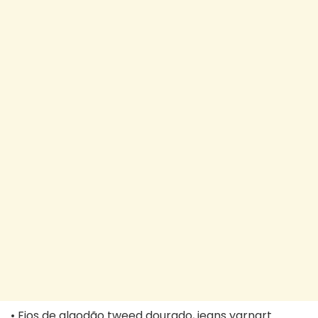
• Fios de algodão tweed dourado, jeans yarnart.