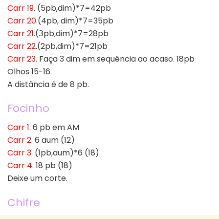
Carr 19
. (5pb,dim)*7=42pb
Carr 20
.(4pb, dim)*7=35pb
Carr 21
.(Зpb,dim)*7=28pb
Carr 22
.(2pb,dim)*7=21pb
Carr 23
. Faça 3 dim em sequência ao acaso. 18pb
Olhos 15-16.
A distância é de 8 pb.
Focinho
Carr 1
. 6 pb em AM
Carr 2
. 6 aum (12)
Carr 3
. (1pb,aum)*6 (18)
Carr 4
. 18 pb (18)
Deixe um corte.
Chifre