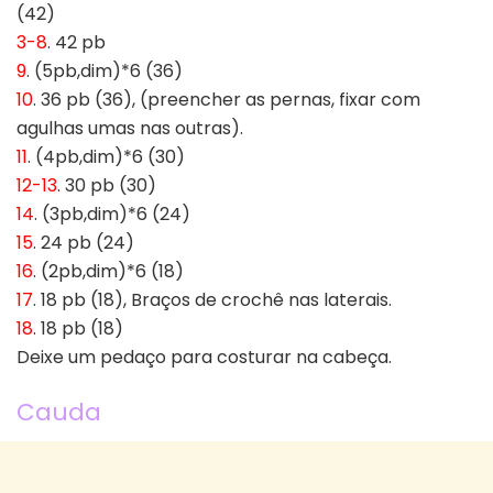
(42)
3-8
. 42 pb
9
. (5pb,dim)*6 (36)
10
. 36 pb (36), (preencher as pernas, fixar com
agulhas umas nas outras).
11
. (4pb,dim)*6 (30)
12-13
. 30 pb (30)
14
. (3pb,dim)*6 (24)
15
. 24 pb (24)
16
. (2pb,dim)*6 (18)
17
. 18 pb (18), Braços de crochê nas laterais.
18
. 18 pb (18)
Deixe um pedaço para costurar na cabeça.
Cauda