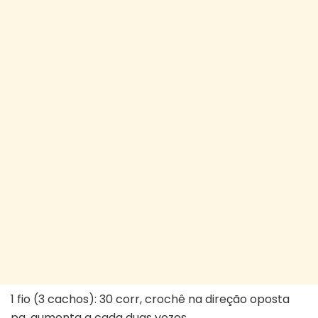
1 fio (3 cachos): 30 corr, crochê na direção oposta
pa, aumenta a cada duas vezes.