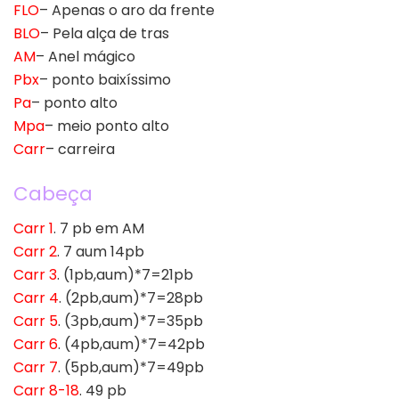
FLO
– Apenas o aro da frente
BLO
– Pela alça de tras
AM
– Anel mágico
Pbx
– ponto baixíssimo
Pa
– ponto alto
Mpa
– meio ponto alto
Carr
– carreira
Cabeça
Carr 1
. 7 pb em AM
Carr 2
. 7 aum 14pb
Carr 3
. (1pb,aum)*7=21pb
Carr 4
. (2pb,aum)*7=28pb
Carr 5
. (Зpb,aum)*7=35pb
Carr 6
. (4pb,aum)*7=42pb
Carr 7
. (5pb,aum)*7=49pb
Carr 8-18
. 49 pb