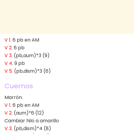
V 1
. 6 pb en AM
V 2
. 6 pb
V 3
. (pb,aum)*3 (9)
V 4
. 9 pb
V 5
. (pb,dism)*3 (6)
Cuernos
Marrón.
V 1
. 6 pb en AM
V 2
. (aum)*6 (12)
Cambiar hilo a amarillo
V 3
. (pb,dism)*4 (8)