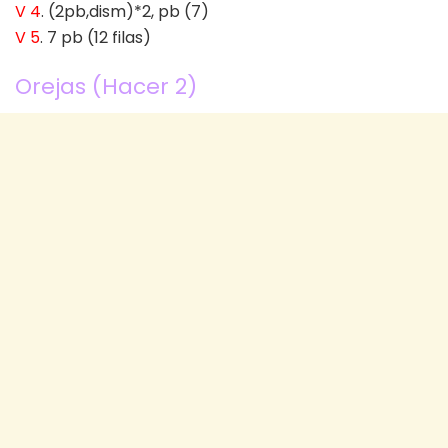
V 4
. (2pb,dism)*2, pb (7)
V 5
. 7 pb (12 filas)
Orejas (Hacer 2)