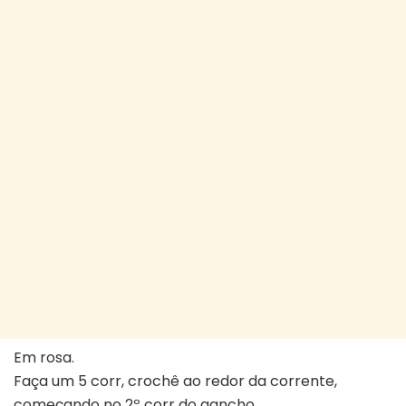
Em rosa.
Faça um 5 corr, crochê ao redor da corrente,
começando no 2º corr do gancho.