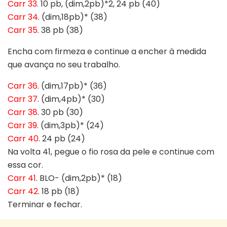
Carr 33
. 10 pb, (dim,2pb)*2, 24 pb (40)
Carr 34
. (dim,18pb)* (38)
Carr 35
. 38 pb (38)
Encha com firmeza e continue a encher à medida
que avança no seu trabalho.
Carr 36
. (dim,17pb)* (36)
Carr 37
. (dim,4pb)* (30)
Carr 38
. 30 pb (30)
Carr 39
. (dim,3pb)* (24)
Carr 40
. 24 pb (24)
Na volta 41, pegue o fio rosa da pele e continue com
essa cor.
Carr 41
. BLO- (dim,2pb)* (18)
Carr 42
. 18 pb (18)
Terminar e fechar.