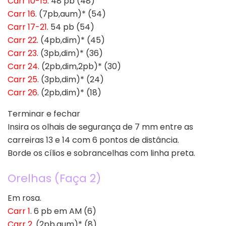
Carr 10-15
. 48 pb (48)
Carr 16
. (7pb,aum)* (54)
Carr 17-21
. 54 pb (54)
Carr 22
. (4pb,dim)* (45)
Carr 23
. (3pb,dim)* (36)
Carr 24
. (2pb,dim,2pb)* (30)
Carr 25
. (3pb,dim)* (24)
Carr 26
. (2pb,dim)* (18)
Terminar e fechar
Insira os olhais de segurança de 7 mm entre as
carreiras 13 e 14 com 6 pontos de distância.
Borde os cílios e sobrancelhas com linha preta.
Orelhas (Faça 2)
Em rosa.
Carr 1
. 6 pb em AM (6)
Carr 2
. (2pb,aum)* (8)