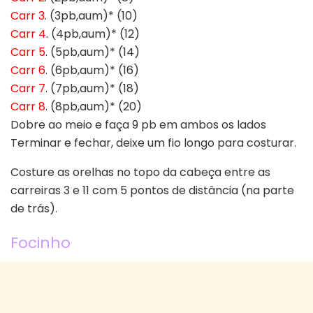
Carr 3
. (3pb,aum)* (10)
Carr 4
. (4pb,aum)* (12)
Carr 5
. (5pb,aum)* (14)
Carr 6
. (6pb,aum)* (16)
Carr 7
. (7pb,aum)* (18)
Carr 8
. (8pb,aum)* (20)
Dobre ao meio e faça 9 pb em ambos os lados
Terminar e fechar, deixe um fio longo para costurar.
Costure as orelhas no topo da cabeça entre as
carreiras 3 e 11 com 5 pontos de distância (na parte
de trás).
Focinho