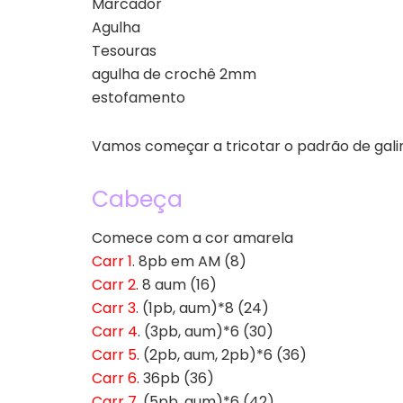
Marcador
Agulha
Tesouras
agulha de crochê 2mm
estofamento
Vamos começar a tricotar o padrão de gali
Cabeça
Comece com a cor amarela
Carr 1
. 8pb em AM (8)
Carr 2
. 8 aum (16)
Carr 3
. (1pb, aum)*8 (24)
Carr 4
. (3pb, aum)*6 (30)
Carr 5
. (2pb, aum, 2pb)*6 (36)
Carr 6
. 36pb (36)
Carr 7
. (5pb, aum)*6 (42)