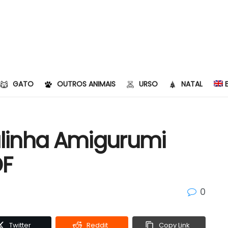
GATO
OUTROS ANIMAIS
URSO
NATAL
linha Amigurumi
DF
0
Twitter
Reddit
Copy Link