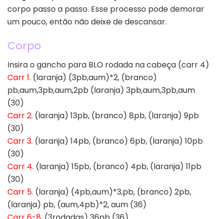
corpo passo a passo. Esse processo pode demorar
um pouco, então não deixe de descansar.
Corpo
Insira o gancho para BLO rodada na cabeça (carr 4)
Carr 1
. (laranja) (3pb,aum)*2, (branco)
pb,aum,3pb,aum,2pb (laranja) 3pb,aum,3pb,aum
(30)
Carr 2
. (laranja) 13pb, (branco) 8pb, (laranja) 9pb
(30)
Carr 3
. (laranja) 14pb, (branco) 6pb, (laranja) 10pb
(30)
Carr 4
. (laranja) 15pb, (branco) 4pb, (laranja) 11pb
(30)
Carr 5
. (laranja) (4pb,aum)*3,pb, (branco) 2pb,
(laranja) pb, (aum,4pb)*2, aum (36)
Carr 6-8
. (3rodadas) 36pb (36)