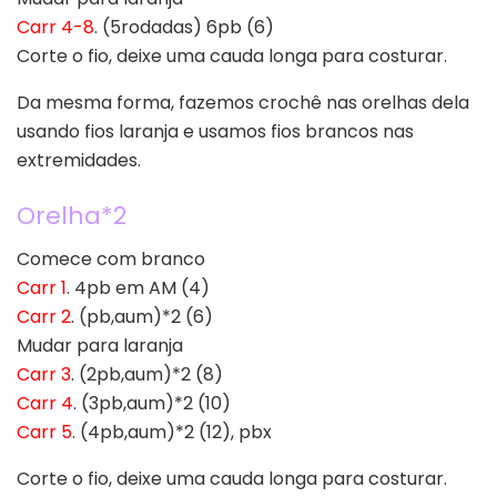
Carr 4-8
. (5rodadas) 6pb (6)
Corte o fio, deixe uma cauda longa para costurar.
Da mesma forma, fazemos crochê nas orelhas dela
usando fios laranja e usamos fios brancos nas
extremidades.
Orelha*2
Comece com branco
Carr 1
. 4pb em AM (4)
Carr 2
. (pb,aum)*2 (6)
Mudar para laranja
Carr 3
. (2pb,aum)*2 (8)
Carr 4
. (3pb,aum)*2 (10)
Carr 5
. (4pb,aum)*2 (12), pbx
Corte o fio, deixe uma cauda longa para costurar.