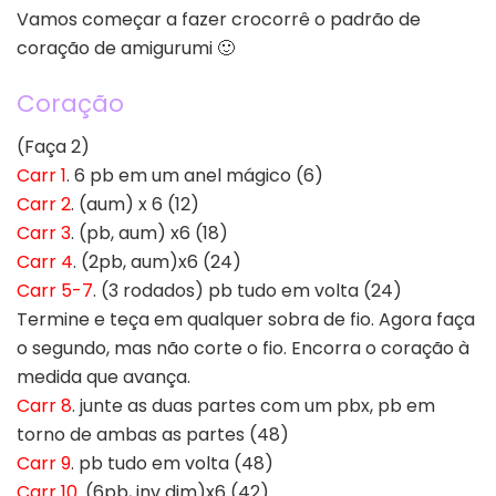
Vamos começar a fazer crocorrê o padrão de
coração de amigurumi 🙂
Coração
(Faça 2)
Carr 1
. 6 pb em um anel mágico (6)
Carr 2
. (aum) x 6 (12)
Carr 3
. (pb, aum) x6 (18)
Carr 4
. (2pb, aum)x6 (24)
Carr 5-7
. (3 rodados) pb tudo em volta (24)
Termine e teça em qualquer sobra de fio. Agora faça
o segundo, mas não corte o fio. Encorra o coração à
medida que avança.
Carr 8
. junte as duas partes com um pbx, pb em
torno de ambas as partes (48)
Carr 9
. pb tudo em volta (48)
Carr 10
. (6pb, inv dim)x6 (42)