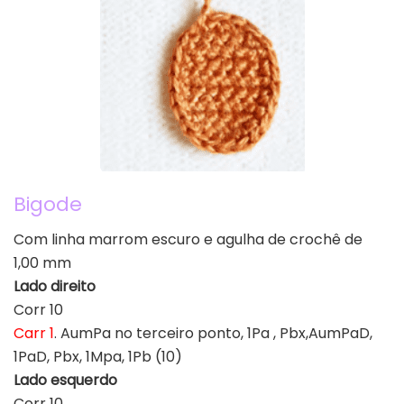
Bigode
Com linha marrom escuro e agulha de crochê de
1,00 mm
Lado direito
Corr 10
Carr 1
. AumPa no terceiro ponto, 1Pa , Pbx,AumPaD,
1PaD, Pbx, 1Mpa, 1Pb (10)
Lado esquerdo
Corr 10