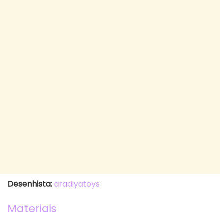
Desenhista:
aradiyatoys
Materiais