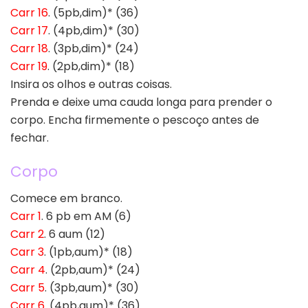
Carr 16
. (5pb,dim)* (36)
Carr 17
. (4pb,dim)* (30)
Carr 18
. (3pb,dim)* (24)
Carr 19
. (2pb,dim)* (18)
Insira os olhos e outras coisas.
Prenda e deixe uma cauda longa para prender o
corpo. Encha firmemente o pescoço antes de
fechar.
Corpo
Comece em branco.
Carr 1
. 6 pb em AM (6)
Carr 2
. 6 aum (12)
Carr 3
. (1pb,aum)* (18)
Carr 4
. (2pb,aum)* (24)
Carr 5
. (3pb,aum)* (30)
Carr 6
. (4pb,aum)* (36)