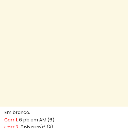
Em branco.
Carr 1
. 6 pb em AM (6)
Carr 2
. (1pb,aum)* (9)