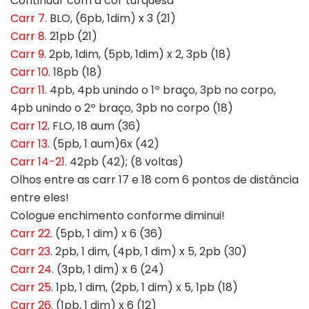
Continuar com a cor turquesa
Carr 7
. BLO, (6pb, 1dim) x 3 (21)
Carr 8
. 21pb (21)
Carr 9
. 2pb, 1dim, (5pb, 1dim) x 2, 3pb (18)
Carr 10
. 18pb (18)
Carr 11
. 4pb, 4pb unindo o 1º braço, 3pb no corpo,
4pb unindo o 2º braço, 3pb no corpo (18)
Carr 12
. FLO, 18 aum (36)
Carr 13
. (5pb, 1 aum)6x (42)
Carr 14-21
. 42pb (42); (8 voltas)
Olhos entre as carr 17 e 18 com 6 pontos de distância
entre eles!
Cologue enchimento conforme diminui!
Carr 22
. (5pb, 1 dim) x 6 (36)
Carr 23
. 2pb, 1 dim, (4pb, 1 dim) x 5, 2pb (30)
Carr 24
. (3pb, 1 dim) x 6 (24)
Carr 25
. 1pb, 1 dim, (2pb, 1 dim) x 5, 1pb (18)
Carr 26
. (1pb, 1 dim) x 6 (12)