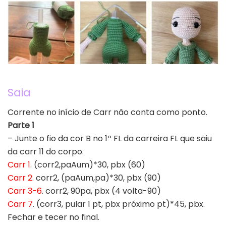
Saia
Corrente no início de Carr não conta como ponto.
Parte 1
– Junte o fio da cor B no 1º FL da carreira FL que saiu
da carr 11 do corpo.
Carr 1
. (corr2,paAum)*30, pbx (60)
Carr 2
. corr2, (paAum,pa)*30, pbx (90)
Carr 3-6
. corr2, 90pa, pbx (4 volta-90)
Carr 7
. (corr3, pular 1 pt, pbx próximo pt)*45, pbx.
Fechar e tecer no final.