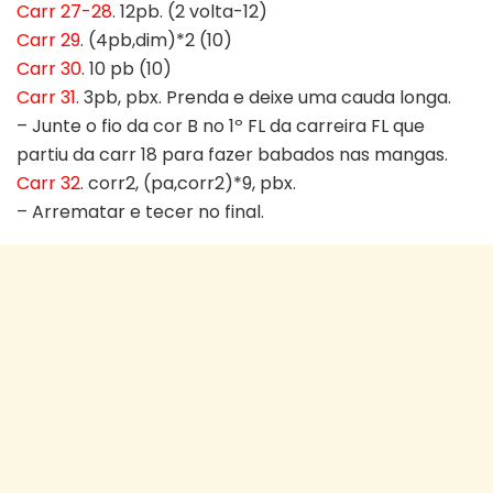
Carr 27-28
. 12pb. (2 volta-12)
Carr 29
. (4pb,dim)*2 (10)
Carr 30
. 10 pb (10)
Carr 31
. 3pb, pbx. Prenda e deixe uma cauda longa.
– Junte o fio da cor B no 1º FL da carreira FL que
partiu da carr 18 para fazer babados nas mangas.
Carr 32
. corr2, (pa,corr2)*9, pbx.
– Arrematar e tecer no final.