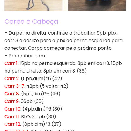
Corpo e Cabeça
– Da perna direita, continue a trabalhar 9pb, pbx,
corr 3 e deslize para o pbx da perna esquerda para
conectar. Corpo começar pelo próximo ponto.
– Preencher bem
Carr 1
. 15pb na perna esquerda, 3pb em corr3, 15pb
na perna direita, 3pb em corr3. (36)
Carr 2
. (5pb,aum)*6 (42)
Carr 3-7
. 42pb (5 volta-42)
Carr 8
. (5pb,dim)*6 (36)
Carr 9
. 36pb (36)
Carr 10
. (4pb,dim)*6 (30)
Carr 11
. BLO, 30 pb (30)
Carr 12
. (8pb,dim)*3 (27)