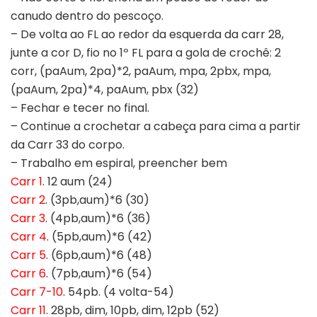
canudo dentro do pescoço.
– De volta ao FL ao redor da esquerda da carr 28,
junte a cor D, fio no 1º FL para a gola de crochê: 2
corr, (paAum, 2pa)*2, paAum, mpa, 2pbx, mpa,
(paAum, 2pa)*4, paAum, pbx (32)
– Fechar e tecer no final.
– Continue a crochetar a cabeça para cima a partir
da Carr 33 do corpo.
– Trabalho em espiral, preencher bem
Carr 1
. 12 aum (24)
Carr 2
. (3pb,aum)*6 (30)
Carr 3
. (4pb,aum)*6 (36)
Carr 4
. (5pb,aum)*6 (42)
Carr 5
. (6pb,aum)*6 (48)
Carr 6
. (7pb,aum)*6 (54)
Carr 7-10
. 54pb. (4 volta-54)
Carr 11
. 28pb, dim, 10pb, dim, 12pb (52)