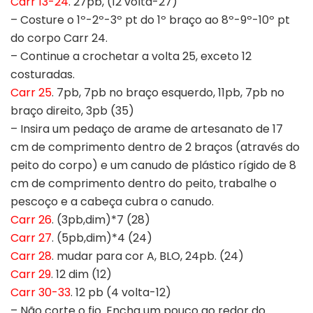
Carr 13-24
. 27pb, (12 volta-27)
– Costure o 1º-2º-3º pt do 1º braço ao 8º-9º-10º pt
do corpo Carr 24.
– Continue a crochetar a volta 25, exceto 12
costuradas.
Carr 25
. 7pb, 7pb no braço esquerdo, 11pb, 7pb no
braço direito, 3pb (35)
– Insira um pedaço de arame de artesanato de 17
cm de comprimento dentro de 2 braços (através do
peito do corpo) e um canudo de plástico rígido de 8
cm de comprimento dentro do peito, trabalhe o
pescoço e a cabeça cubra o canudo.
Carr 26
. (3pb,dim)*7 (28)
Carr 27
. (5pb,dim)*4 (24)
Carr 28
. mudar para cor A, BLO, 24pb. (24)
Carr 29
. 12 dim (12)
Carr 30-33
. 12 pb (4 volta-12)
– Não corte o fio. Encha um pouco ao redor do