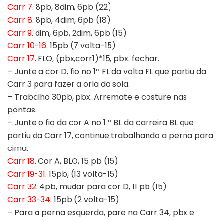
Carr 7
. 8pb, 8dim, 6pb (22)
Carr 8
. 8pb, 4dim, 6pb (18)
Carr 9
. dim, 6pb, 2dim, 6pb (15)
Carr 10-16
. 15pb (7 volta-15)
Carr 17
. FLO, (pbx,corr1)*15, pbx. fechar.
– Junte a cor D, fio no 1º FL da volta FL que partiu da
Carr 3 para fazer a orla da sola.
– Trabalho 30pb, pbx. Arremate e costure nas
pontas.
– Junte o fio da cor A no 1 º BL da carreira BL que
partiu da Carr 17, continue trabalhando a perna para
cima.
Carr 18
. Cor A, BLO, 15 pb (15)
Carr 19-31
. 15pb, (13 volta-15)
Carr 32
. 4pb, mudar para cor D, 11 pb (15)
Carr 33-34
. 15pb (2 volta-15)
– Para a perna esquerda, pare na Carr 34, pbx e