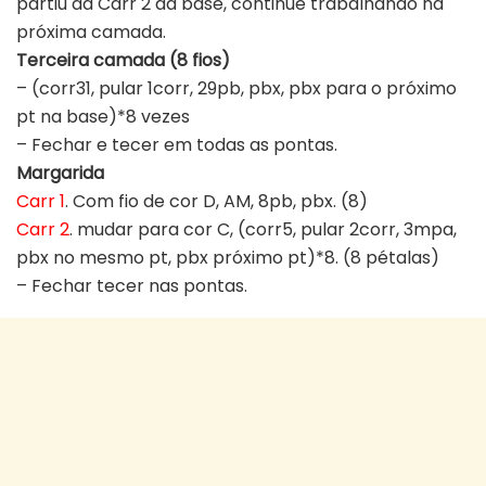
partiu da Carr 2 da base, continue trabalhando na
próxima camada.
Terceira camada (8 fios)
– (corr31, pular 1corr, 29pb, pbx, pbx para o próximo
pt na base)*8 vezes
– Fechar e tecer em todas as pontas.
Margarida
Carr 1
. Com fio de cor D, AM, 8pb, pbx. (8)
Carr 2
. mudar para cor C, (corr5, pular 2corr, 3mpa,
pbx no mesmo pt, pbx próximo pt)*8. (8 pétalas)
– Fechar tecer nas pontas.