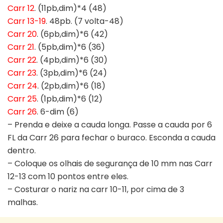
Carr 12
. (11pb,dim)*4 (48)
Carr 13-19
. 48pb. (7 volta-48)
Carr 20
. (6pb,dim)*6 (42)
Carr 21
. (5pb,dim)*6 (36)
Carr 22
. (4pb,dim)*6 (30)
Carr 23
. (3pb,dim)*6 (24)
Carr 24
. (2pb,dim)*6 (18)
Carr 25
. (1pb,dim)*6 (12)
Carr 26
. 6-dim (6)
– Prenda e deixe a cauda longa. Passe a cauda por 6
FL da Carr 26 para fechar o buraco. Esconda a cauda
dentro.
– Coloque os olhais de segurança de 10 mm nas Carr
12-13 com 10 pontos entre eles.
– Costurar o nariz na carr 10-11, por cima de 3
malhas.