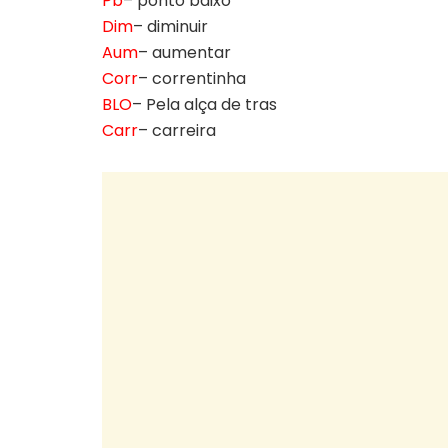
Pb
– ponto baixo
Dim
– diminuir
Aum
– aumentar
Corr
– correntinha
BLO
– Pela alça de tras
Carr
– carreira