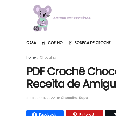
CASA
COELHO
BONECA DE CROCHÊ
Home
Chocalho
PDF Crochê Choc
Receita de Amigu
8 de Junho, 2022
in
Chocalho
,
Sapo
Facebook
Pinterest