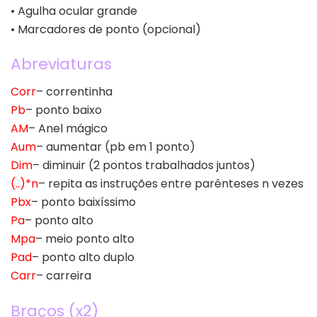
• Agulha ocular grande
• Marcadores de ponto (opcional)
Abreviaturas
Corr
– correntinha
Pb
– ponto baixo
AM
– Anel mágico
Aum
– aumentar (pb em 1 ponto)
Dim
– diminuir (2 pontos trabalhados juntos)
(..)*n
– repita as instruções entre parênteses n vezes
Pbx
– ponto baixíssimo
Pa
– ponto alto
Mpa
– meio ponto alto
Pad
– ponto alto duplo
Carr
– carreira
Braços (x2)