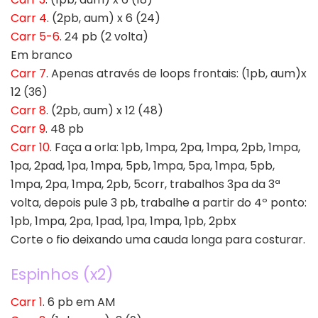
Carr 4
. (2pb, aum) x 6 (24)
Carr 5-6
. 24 pb (2 volta)
Em branco
Carr 7
. Apenas através de loops frontais: (1pb, aum)x
12 (36)
Carr 8
. (2pb, aum) x 12 (48)
Carr 9
. 48 pb
Carr 10
. Faça a orla: 1pb, 1mpa, 2pa, 1mpa, 2pb, 1mpa,
1pa, 2pad, 1pa, 1mpa, 5pb, 1mpa, 5pa, 1mpa, 5pb,
1mpa, 2pa, 1mpa, 2pb, 5corr, trabalhos 3pa da 3ª
volta, depois pule 3 pb, trabalhe a partir do 4º ponto:
1pb, 1mpa, 2pa, 1pad, 1pa, 1mpa, 1pb, 2pbx
Corte o fio deixando uma cauda longa para costurar.
Espinhos (x2)
Carr 1
. 6 pb em AM