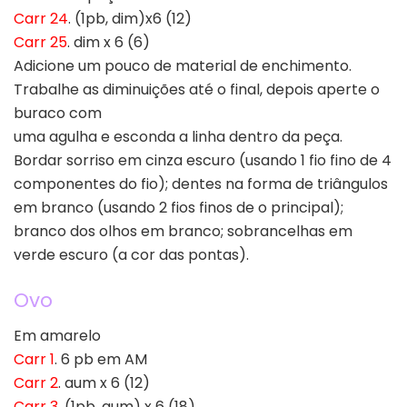
Carr 24
. (1pb, dim)x6 (12)
Carr 25
. dim x 6 (6)
Adicione um pouco de material de enchimento.
Trabalhe as diminuições até o final, depois aperte o
buraco com
uma agulha e esconda a linha dentro da peça.
Bordar sorriso em cinza escuro (usando 1 fio fino de 4
componentes do fio); dentes na forma de triângulos
em branco (usando 2 fios finos de o principal);
branco dos olhos em branco; sobrancelhas em
verde escuro (a cor das pontas).
Ovo
Em amarelo
Carr 1
. 6 pb em AM
Carr 2
. aum x 6 (12)
Carr 3
. (1pb, aum) x 6 (18)