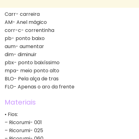
Carr- carreira
AM- Anel mágico
corr-c- correntinha
pb- ponto baixo
aum- aumentar
dim- diminuir
pbx- ponto baixíssimo
mpa- meio ponto alto
BLO- Pela alça de tras
FLO- Apenas o aro da frente
Materiais
• Fios:
– Ricorumi- 001
– Ricorumi- 025
– Ricorumi- 060