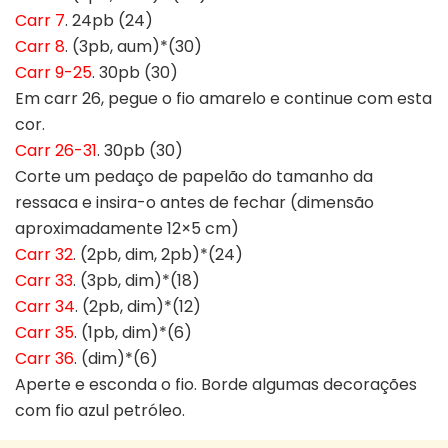
Carr 7
. 24pb (24)
Carr 8
. (3pb, aum)*(30)
Carr 9-25
. 30pb (30)
Em carr 26, pegue o fio amarelo e continue com esta
cor.
Carr 26-31
. 30pb (30)
Corte um pedaço de papelão do tamanho da
ressaca e insira-o antes de fechar (dimensão
aproximadamente 12×5 cm)
Carr 32
. (2pb, dim, 2pb)*(24)
Carr 33
. (3pb, dim)*(18)
Carr 34
. (2pb, dim)*(12)
Carr 35
. (1pb, dim)*(6)
Carr 36
. (dim)*(6)
Aperte e esconda o fio. Borde algumas decorações
com fio azul petróleo.