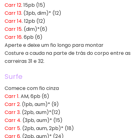
Carr 12
. 15pb (15)
Carr 13
. (3pb, dim)* (12)
Carr 14
. 12pb (12)
Carr 15
. (dim)*(6)
Carr 16
. 6pb (6)
Aperte e deixe um fio longo para montar
Costure a cauda na parte de trás do corpo entre as
carreiras 31 e 32.
Surfe
Comece com fio cinza
Carr 1
. AM, 6pb (6)
Carr 2
. (1pb, aum)* (9)
Carr 3
. (2pb, aum)*(12)
Carr 4.
(3pb, aum)* (15)
Carr 5
. (2pb, aum, 2pb)* (18)
Carr 6
. (2pb, aum)* (24)