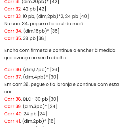
Carr 31
. (dim,20pb)* [42]
Carr 32
. 42 pb [42]
Carr 33
. 10 pb, (dim,2pb)*2, 24 pb [40]
No carr 34, pegue o fio azul do maiô.
Carr 34
. (dim,18pb)* [38]
Carr 35
. 38 pb [38]
Encha com firmeza e continue a encher à medida
que avança no seu trabalho.
Carr 36
. (dim,17pb)* [36]
Carr 37
. (dim,4pb)* [30]
Em carr 38, pegue o fio laranja e continue com esta
cor.
Carr 38
. BLO- 30 pb [30]
Carr 39
. (dim,3pb)* [24]
Carr 40
. 24 pb [24]
Carr 41
. (dim,2pb)* [18]