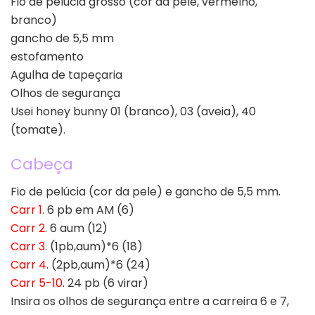
Fio de pelúcia grosso (cor da pele, vermelho,
branco)
gancho de 5,5 mm
estofamento
Agulha de tapeçaria
Olhos de segurança
Usei honey bunny 01 (branco), 03 (aveia), 40
(tomate).
Cabeça
Fio de pelúcia (cor da pele) e gancho de 5,5 mm.
Carr 1
. 6 pb em AM (6)
Carr 2
. 6 aum (12)
Carr 3
. (1pb,aum)*6 (18)
Carr 4
. (2pb,aum)*6 (24)
Carr 5-10
. 24 pb (6 virar)
Insira os olhos de segurança entre a carreira 6 e 7,