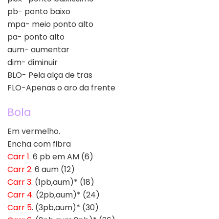
pb- ponto baixo
mpa- meio ponto alto
pa- ponto alto
aum- aumentar
dim- diminuir
BLO- Pela alça de tras
FLO-Apenas o aro da frente
Bola
Em vermelho.
Encha com fibra
Carr 1
. 6 pb em AM (6)
Carr 2
. 6 aum (12)
Carr 3
. (1pb,aum)* (18)
Carr 4
. (2pb,aum)* (24)
Carr 5
. (3pb,aum)* (30)