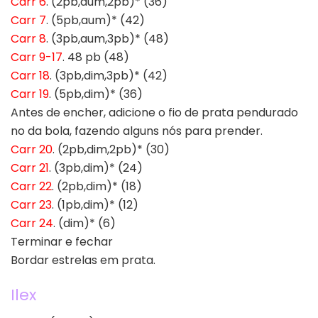
Carr 6
. (2pb,aum,2pb)* (36)
Carr 7
. (5pb,aum)* (42)
Carr 8
. (3pb,aum,3pb)* (48)
Carr 9-17
. 48 pb (48)
Carr 18
. (3pb,dim,3pb)* (42)
Carr 19
. (5pb,dim)* (36)
Antes de encher, adicione o fio de prata pendurado
no da bola, fazendo alguns nós para prender.
Carr 20
. (2pb,dim,2pb)* (30)
Carr 21
. (3pb,dim)* (24)
Carr 22
. (2pb,dim)* (18)
Carr 23
. (1pb,dim)* (12)
Carr 24
. (dim)* (6)
Terminar e fechar
Bordar estrelas em prata.
Ilex