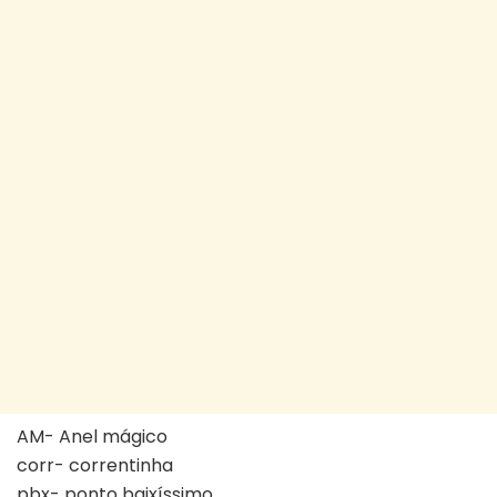
AM- Anel mágico
corr- correntinha
pbx- ponto baixíssimo