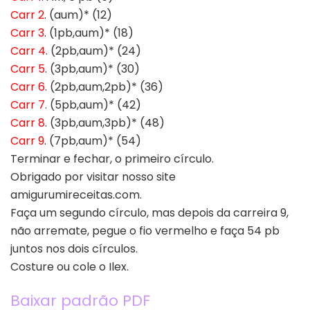
Carr 2
. (aum)* (12)
Carr 3
. (1pb,aum)* (18)
Carr 4
. (2pb,aum)* (24)
Carr 5
. (3pb,aum)* (30)
Carr 6
. (2pb,aum,2pb)* (36)
Carr 7
. (5pb,aum)* (42)
Carr 8
. (3pb,aum,3pb)* (48)
Carr 9
. (7pb,aum)* (54)
Terminar e fechar, o primeiro círculo.
Obrigado por visitar nosso site
amigurumireceitas.com.
Faça um segundo círculo, mas depois da carreira 9,
não arremate, pegue o fio vermelho e faça 54 pb
juntos nos dois círculos.
Costure ou cole o Ilex.
Baixar padrão PDF