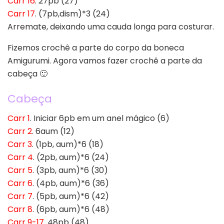
Carr 16
. 27pb (27)
Carr 17
. (7pb,dism)*3 (24)
Arremate, deixando uma cauda longa para costurar.
Fizemos crochê a parte do corpo da boneca
Amigurumi. Agora vamos fazer crochê a parte da
cabeça 🙂
Cabeça
Carr 1
. Iniciar 6pb em um anel mágico (6)
Carr 2
. 6aum (12)
Carr 3
. (1pb, aum)*6 (18)
Carr 4
. (2pb, aum)*6 (24)
Carr 5
. (3pb, aum)*6 (30)
Carr 6
. (4pb, aum)*6 (36)
Carr 7
. (5pb, aum)*6 (42)
Carr 8
. (6pb, aum)*6 (48)
Carr 9-17
. 48pb (48)