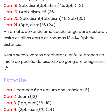
Carr 18
. 3pb, dism(6pb,dism)*5, 3pb (42)
Carr 19
. (4pb, dism)*6 (36)
Carr 20
. 2pb, dism(4pb, dism)*5, 2pb (30)
Carr 21
. (3pb, dism)*6 (24)
Arremate, deixando uma cauda longa para costurar.
Insira os olhos entre as rodadas 13 e 14, 8pb de
distância.
Nesta seção, vamos crochetar o enfeite branco no
início do padrão de biscoito de gengibre amigurumi.
🙂
Esmalte
Carr 1
. comece 6pb em um anel mágico (6)
Carr 2
. 6aum (12)
Carr 3
. (1pb, aum)*6 (18)
Carr 4
. (2pb, aum)*6 (24)