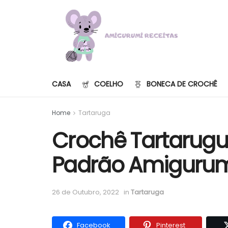
CASA
COELHO
BONECA DE CROCHÊ
Home
Tartaruga
Crochê Tartarug
Padrão Amigurumi
26 de Outubro, 2022
in
Tartaruga
Facebook
Pinterest