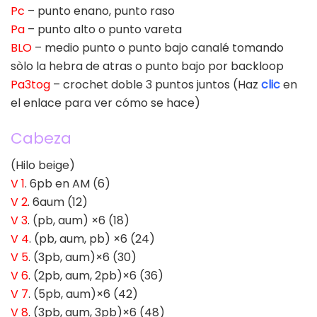
Pc
– punto enano, punto raso
Pa
– punto alto o punto vareta
BLO
– medio punto o punto bajo canalé tomando
sòlo la hebra de atras o punto bajo por backloop
Pa3tog
– crochet doble 3 puntos juntos (Haz
clic
en
el enlace para ver cómo se hace)
Cabeza
(Hilo beige)
V 1
. 6pb en AM (6)
V 2
. 6aum (12)
V 3
. (pb, aum) ×6 (18)
V 4
. (pb, aum, pb) ×6 (24)
V 5
. (3pb, aum)×6 (30)
V 6
. (2pb, aum, 2pb)×6 (36)
V 7
. (5pb, aum)×6 (42)
V 8
. (3pb, aum, 3pb)×6 (48)