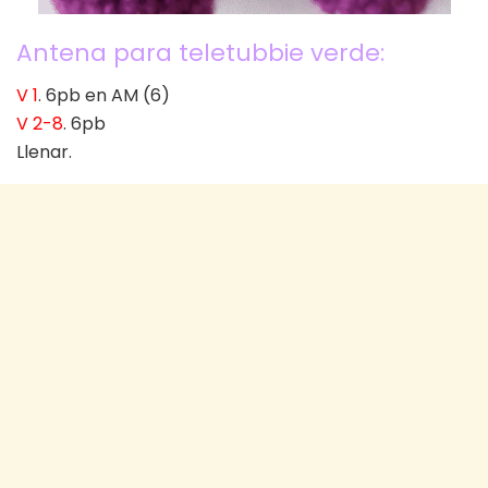
Antena para teletubbie verde:
V 1
. 6pb en AM (6)
V 2-8
. 6pb
Llenar.