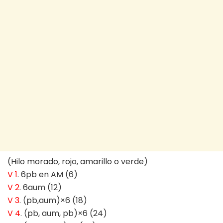
(Hilo morado, rojo, amarillo o verde)
V 1
. 6pb en AM (6)
V 2
. 6aum (12)
V 3
. (pb,aum)×6 (18)
V 4
. (pb, aum, pb)×6 (24)