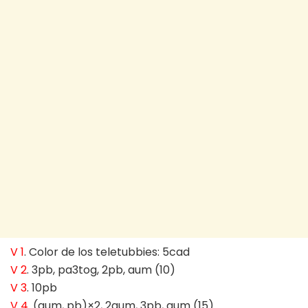
V 1
. Color de los teletubbies: 5cad
V 2
. 3pb, pa3tog, 2pb, aum (10)
V 3
. 10pb
V 4
. (aum, pb)×2, 2aum, 3pb, aum (15)