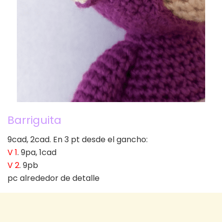
Barriguita
9cad, 2cad. En 3 pt desde el gancho:
V 1
. 9pa, 1cad
V 2
. 9pb
pc alrededor de detalle