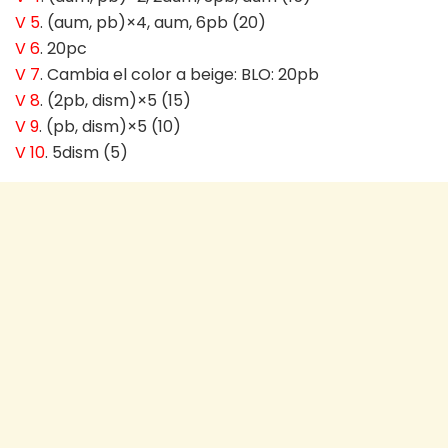
V 5
. (aum, pb)×4, aum, 6pb (20)
V 6
. 20pc
V 7
. Cambia el color a beige: BLO: 20pb
V 8
. (2pb, dism)×5 (15)
V 9
. (pb, dism)×5 (10)
V 10
. 5dism (5)