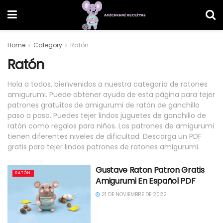
Home
Category
Ratón
Ratón
Hola a todos, bienvenidos a nuestra categoría de ratones
amigurumi. Puede obtener ayuda de esta página para tejer
patrones gratuitos de amigurumi de ratón de ganchillo
paso a paso. Puedes tejer lindos juguetes de ganchillo de
ratón como regalos para niños. Los patrones de amigurumi
tienen diferentes niveles de dificultad. Descarga un PDF
gratis para tejer lindos patrones de ratones amigurumi.
Gustave Raton Patron Gratis
RATÓN
Amigurumi En Español PDF
21 DE NOVIEMBRE DE 2022