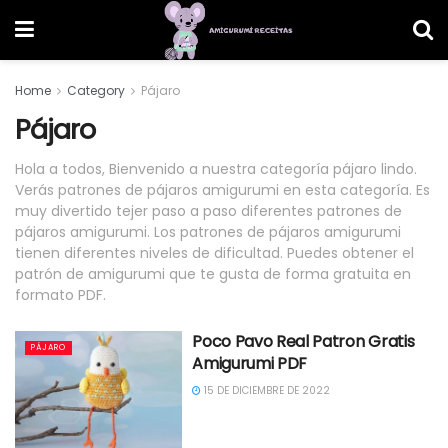
Home
Category
Pájaro
Pájaro
Hola a todos, Bienvenido a nuestra categoría pájaro lindo.
Verás patrones de pájaros amigurumi en esta categoría. Es
muy divertido tejer paso a paso diferentes patrones de
pájaros amigurumi. Los patrones de pájaros amigurumi
tienen diferentes niveles de dificultad. Puedes obtener el
patrón de amigurumi que te gusta de forma gratuita en
formato PDF.
Poco Pavo Real Patron Gratis
PÁJARO
Amigurumi PDF
15 DE DICIEMBRE DE 2022