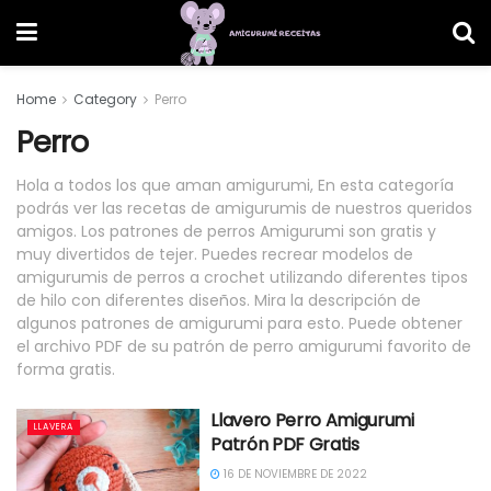
Home
Category
Perro
Perro
Hola a todos los que aman amigurumi, En esta categoría
podrás ver las recetas de amigurumis de nuestros queridos
amigos. Los patrones de perros Amigurumi son gratis y
muy divertidos de tejer. Puedes recrear modelos de
amigurumis de perros a crochet utilizando diferentes tipos
de hilo con diferentes diseños. Mira la descripción de
algunos patrones de amigurumi para esto. Puede obtener
el archivo PDF de su patrón de perro amigurumi favorito de
forma gratis.
Llavero Perro Amigurumi
LLAVERA
Patrón PDF Gratis
16 DE NOVIEMBRE DE 2022