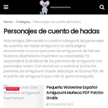
Home
Category
Personajes de cuento de hadas
Personajes de cuento de hadas
Hola amigos, Bienvenido a nuestra categoría de personajes
de cuentos de hadas amigurumi. En esta página
encontrarás muchos patrones de amigurumis de héroes.
Nuestros diseñadores mostraron su creatividad. Te
sorprenderá la similitud de los patrones de amigurumi con
personajes reales. Comencemos a examinar juntos los
patrones de amigurumi. Puede descargar el archivo PDF de
el patrón de amigurumi que más te guste enseguida.
Pequeña Wolverine Español
MUÑECAS
Amigurumi Muñeca PDF Patrón
Gratis
7 DE JUNIO DE 2022