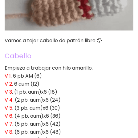
Vamos a tejer cabello de patrón libre 🙂
Cabello
Empieza a trabajar con hilo amarillo.
V 1
. 6 pb AM (6)
V 2
. 6 aum (12)
V 3
. (1 pb, aum)x6 (18)
V 4
. (2 pb, aum)x6 (24)
V 5
. (3 pb, aum)x6 (30)
V 6
. (4 pb, aum)x6 (36)
V 7
. (5 pb, aum)x6 (42)
V 8
. (6 pb, aum)x6 (48)