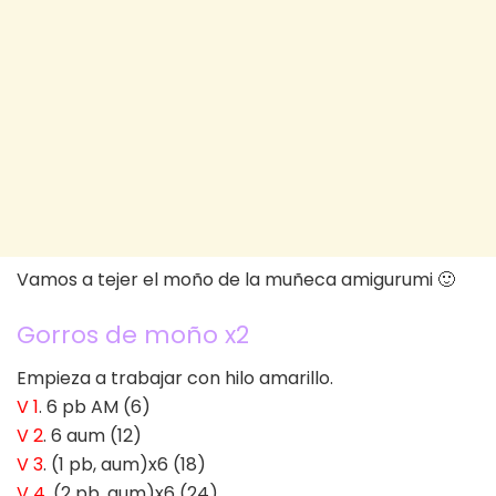
Vamos a tejer el moño de la muñeca amigurumi 🙂
Gorros de moño x2
Empieza a trabajar con hilo amarillo.
V 1
. 6 pb AM (6)
V 2
. 6 aum (12)
V 3
. (1 pb, aum)x6 (18)
V 4
. (2 pb, aum)x6 (24)