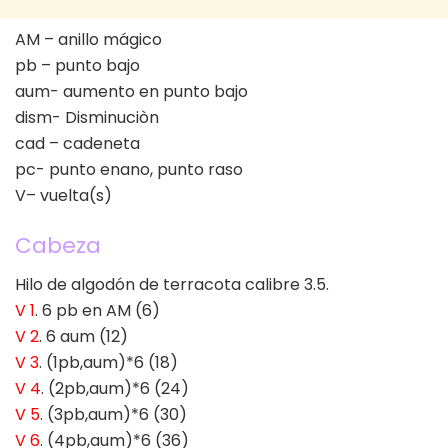
AM – anillo mágico
pb – punto bajo
aum- aumento en punto bajo
dism- Disminuciòn
cad – cadeneta
pc- punto enano, punto raso
V– vuelta(s)
Cabeza
Hilo de algodón de terracota calibre 3.5.
V 1
. 6 pb en AM (6)
V 2
. 6 aum (12)
V 3
. (1pb,aum)*6 (18)
V 4
. (2pb,aum)*6 (24)
V 5
. (3pb,aum)*6 (30)
V 6
. (4pb,aum)*6 (36)