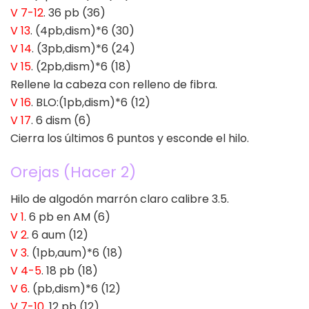
V 7-12
. 36 pb (36)
V 13
. (4pb,dism)*6 (30)
V 14
. (3pb,dism)*6 (24)
V 15
. (2pb,dism)*6 (18)
Rellene la cabeza con relleno de fibra.
V 16
. BLO:(1pb,dism)*6 (12)
V 17
. 6 dism (6)
Cierra los últimos 6 puntos y esconde el hilo.
Orejas (Hacer 2)
Hilo de algodón marrón claro calibre 3.5.
V 1
. 6 pb en AM (6)
V 2
. 6 aum (12)
V 3
. (1pb,aum)*6 (18)
V 4-5
. 18 pb (18)
V 6
. (pb,dism)*6 (12)
V 7-10
. 12 pb (12)