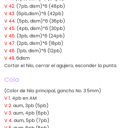
V 42
. (7pb, dism)*6 (48pb)
V 43
. (6pb,dism)*6 (42pb)
V 44
. (5pb, dism)*6 (36pb)
V 45
. (4pb, dism)*6 (30pb)
V 46
. (3pb, dism)*6 (24pb)
V 47
. (2pb, dism)*6 (18pb)
V 48
. (1pb, dism)*6 (12pb)
V 49
. 6dism
Cortar el hilo, cerrar el agujero, esconder la punta.
Cola
(Color de hilo principal, gancho No. 3.5mm)
V 1
. 4pb en AM
V 2
. aum, 3pb (5pb)
V 3
. aum, 4pb (6pb)
V 4
. aum, 5pb (7pb)
V 5
. aum, 6pb (8pb)