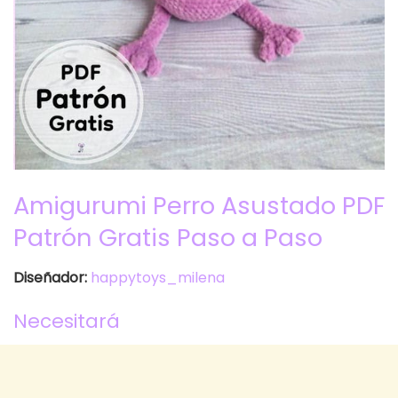
Amigurumi Perro Asustado PDF
Patrón Gratis Paso a Paso
Diseñador:
happytoys_milena
Necesitará