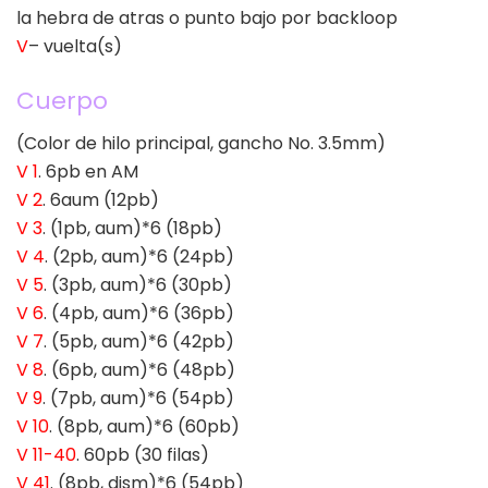
la hebra de atras o punto bajo por backloop
V
– vuelta(s)
Cuerpo
(Color de hilo principal, gancho No. 3.5mm)
V 1
. 6pb en AM
V 2
. 6aum (12pb)
V 3
. (1pb, aum)*6 (18pb)
V 4
. (2pb, aum)*6 (24pb)
V 5
. (3pb, aum)*6 (30pb)
V 6
. (4pb, aum)*6 (36pb)
V 7
. (5pb, aum)*6 (42pb)
V 8
. (6pb, aum)*6 (48pb)
V 9
. (7pb, aum)*6 (54pb)
V 10
. (8pb, aum)*6 (60pb)
V 11-40
. 60pb (30 filas)
V 41
. (8pb, dism)*6 (54pb)