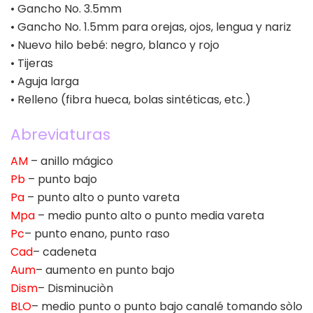
• Gancho No. 3.5mm
• Gancho No. 1.5mm para orejas, ojos, lengua y nariz
• Nuevo hilo bebé: negro, blanco y rojo
• Tijeras
• Aguja larga
• Relleno (fibra hueca, bolas sintéticas, etc.)
Abreviaturas
AM
– anillo mágico
Pb
– punto bajo
Pa
– punto alto o punto vareta
Mpa
– medio punto alto o punto media vareta
Pc
– punto enano, punto raso
Cad
– cadeneta
Aum
– aumento en punto bajo
Dism
– Disminuciòn
BLO
– medio punto o punto bajo canalé tomando sòlo