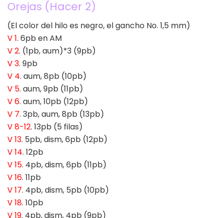
Orejas (Hacer 2)
(El color del hilo es negro, el gancho No. 1,5 mm)
V 1
. 6pb en AM
V 2
. (1pb, aum)*3 (9pb)
V 3
. 9pb
V 4
. aum, 8pb (10pb)
V 5
. aum, 9pb (11pb)
V 6
. aum, 10pb (12pb)
V 7
. 3pb, aum, 8pb (13pb)
V 8-12
. 13pb (5 filas)
V 13
. 5pb, dism, 6pb (12pb)
V 14
. 12pb
V 15
. 4pb, dism, 6pb (11pb)
V 16
. 11pb
V 17
. 4pb, dism, 5pb (10pb)
V 18
. 10pb
V 19
. 4pb, dism, 4pb (9pb)