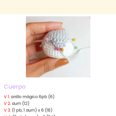
Cuerpo
V 1
. anillo mágico 6pb (6)
V 2
. aum (12)
V 3
. (1 pb, 1 aum) x 6 (18)