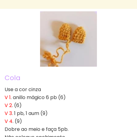
Cola
Use a cor cinza
V 1
. anillo mágico 6 pb (6)
V 2
. (6)
V 3
. 1 pb, 1 aum (9)
V 4
. (9)
Dobre ao meio e faça 5pb.