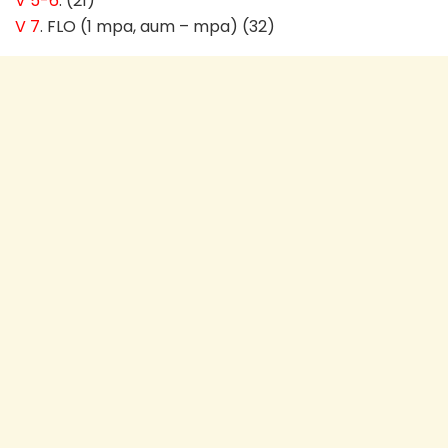
V 5-6
. (21)
V 7
. FLO (1 mpa, aum – mpa) (32)