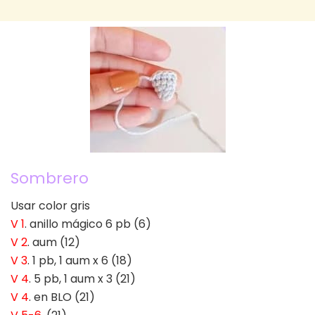
Sombrero
Usar color gris
V 1
. anillo mágico 6 pb (6)
V 2
. aum (12)
V 3
. 1 pb, 1 aum x 6 (18)
V 4
. 5 pb, 1 aum x 3 (21)
V 4
. en BLO (21)