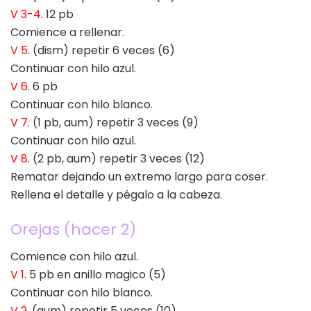
V 3-4
. 12 pb
Comience a rellenar.
V 5
. (dism) repetir 6 veces (6)
Continuar con hilo azul.
V 6
. 6 pb
Continuar con hilo blanco.
V 7
. (1 pb, aum) repetir 3 veces (9)
Continuar con hilo azul.
V 8
. (2 pb, aum) repetir 3 veces (12)
Rematar dejando un extremo largo para coser.
Rellena el detalle y pégalo a la cabeza.
Orejas (hacer 2)
Comience con hilo azul.
V 1
. 5 pb en anillo magico (5)
Continuar con hilo blanco.
V 2
. (aum) repetir 5 veces (10)