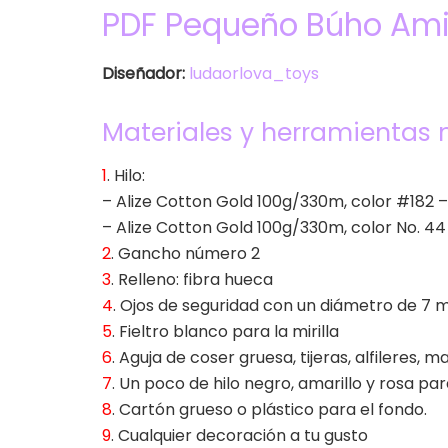
PDF Pequeño Búho Ami
Diseñador:
ludaorlova_toys
Materiales y herramientas 
1
. Hilo:
– Alize Cotton Gold 100g/330m, color #182
– Alize Cotton Gold 100g/330m, color No. 44
2
. Gancho número 2
3
. Relleno: fibra hueca
4
. Ojos de seguridad con un diámetro de 7
5
. Fieltro blanco para la mirilla
6
. Aguja de coser gruesa, tijeras, alfileres, 
7
. Un poco de hilo negro, amarillo y rosa par
8
. Cartón grueso o plástico para el fondo.
9
. Cualquier decoración a tu gusto