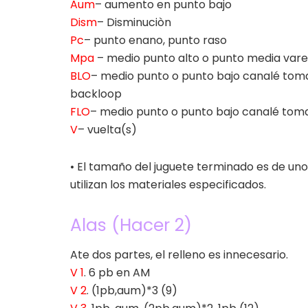
Aum
– aumento en punto bajo
Dism
– Disminuciòn
Pc
– punto enano, punto raso
Mpa
– medio punto alto o punto media var
BLO
– medio punto o punto bajo canalé toma
backloop
FLO
– medio punto o punto bajo canalé toma
V
– vuelta(s)
• El tamaño del juguete terminado es de u
utilizan los materiales especificados.
Alas (Hacer 2)
Ate dos partes, el relleno es innecesario.
V 1
. 6 pb en AM
V 2
. (1pb,aum)*3 (9)