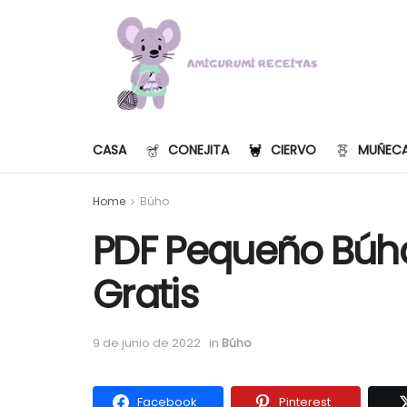
CASA
CONEJITA
CIERVO
MUÑEC
Home
Búho
PDF Pequeño Búh
Gratis
9 de junio de 2022
in
Búho
Facebook
Pinterest