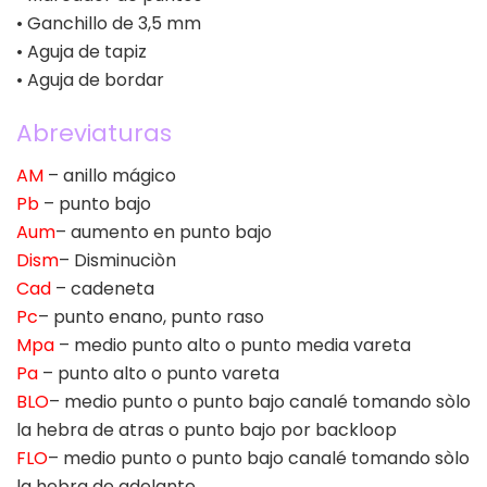
• Ganchillo de 3,5 mm
• Aguja de tapiz
• Aguja de bordar
Abreviaturas
AM
– anillo mágico
Pb
– punto bajo
Aum
– aumento en punto bajo
Dism
– Disminuciòn
Cad
– cadeneta
Pc
– punto enano, punto raso
Mpa
– medio punto alto o punto media vareta
Pa
– punto alto o punto vareta
BLO
– medio punto o punto bajo canalé tomando sòlo
la hebra de atras o punto bajo por backloop
FLO
– medio punto o punto bajo canalé tomando sòlo
la hebra de adelante