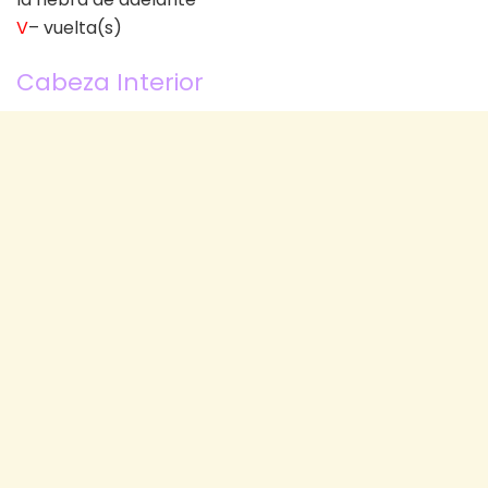
V
– vuelta(s)
Cabeza Interior