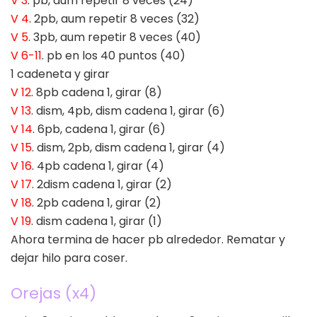
V 3
. pb, aum repetir 8 veces (24)
V 4
. 2pb, aum repetir 8 veces (32)
V 5
. 3pb, aum repetir 8 veces (40)
V 6-11
. pb en los 40 puntos (40)
1 cadeneta y girar
V 12
. 8pb cadena 1, girar (8)
V 13
. dism, 4pb, dism cadena 1, girar (6)
V 14
. 6pb, cadena 1, girar (6)
V 15
. dism, 2pb, dism cadena 1, girar (4)
V 16
. 4pb cadena 1, girar (4)
V 17
. 2dism cadena 1, girar (2)
V 18
. 2pb cadena 1, girar (2)
V 19
. dism cadena 1, girar (1)
Ahora termina de hacer pb alrededor. Rematar y
dejar hilo para coser.
Orejas (x4)