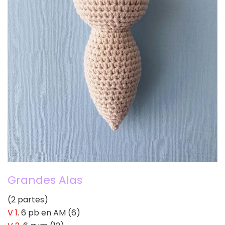
Grandes Alas
(2 partes)
V 1
. 6 pb en AM (6)