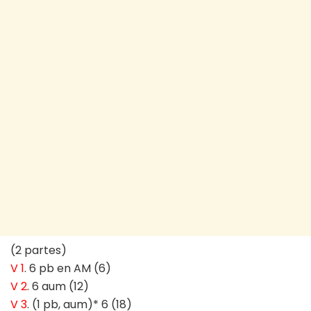
(2 partes)
V 1
. 6 pb en AM (6)
V 2
. 6 aum (12)
V 3
. (1 pb, aum)* 6 (18)