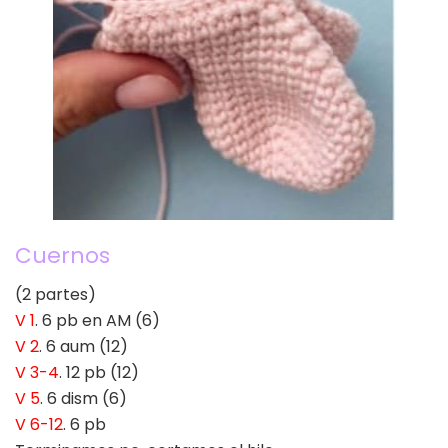
Cuernos
(2 partes)
V 1
. 6 pb en AM (6)
V 2
. 6 aum (12)
V 3-4
. 12 pb (12)
V 5
. 6 dism (6)
V 6-12
. 6 pb