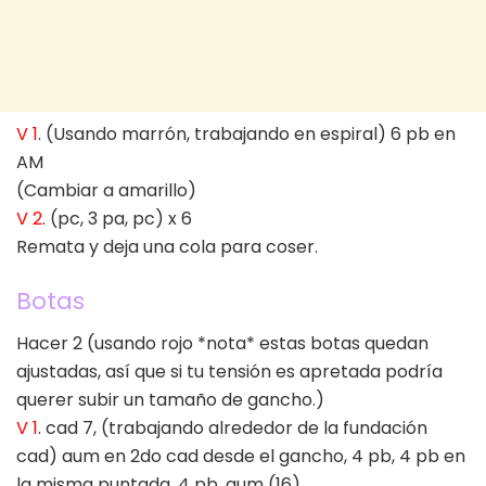
V 1
. (Usando marrón, trabajando en espiral) 6 pb en
AM
(Cambiar a amarillo)
V 2
. (pc, 3 pa, pc) x 6
Remata y deja una cola para coser.
Botas
Hacer 2 (usando rojo *nota* estas botas quedan
ajustadas, así que si tu tensión es apretada podría
querer subir un tamaño de gancho.)
V 1
. cad 7, (trabajando alrededor de la fundación
cad) aum en 2do cad desde el gancho, 4 pb, 4 pb en
la misma puntada, 4 pb, aum (16)