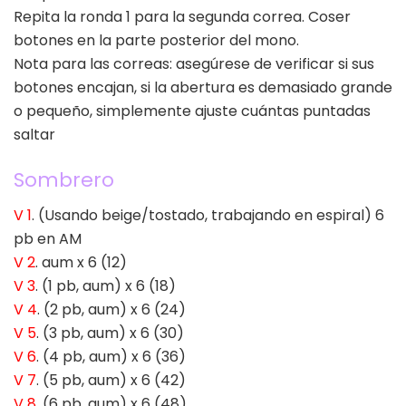
Repita la ronda 1 para la segunda correa. Coser
botones en la parte posterior del mono.
Nota para las correas: asegúrese de verificar si sus
botones encajan, si la abertura es demasiado grande
o pequeño, simplemente ajuste cuántas puntadas
saltar
Sombrero
V 1
. (Usando beige/tostado, trabajando en espiral) 6
pb en AM
V 2
. aum x 6 (12)
V 3
. (1 pb, aum) x 6 (18)
V 4
. (2 pb, aum) x 6 (24)
V 5
. (3 pb, aum) x 6 (30)
V 6
. (4 pb, aum) x 6 (36)
V 7
. (5 pb, aum) x 6 (42)
V 8
. (6 pb, aum) x 6 (48)