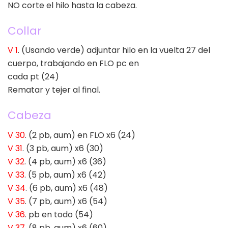
NO corte el hilo hasta la cabeza.
Collar
V 1
. (Usando verde) adjuntar hilo en la vuelta 27 del
cuerpo, trabajando en FLO pc en
cada pt (24)
Rematar y tejer al final.
Cabeza
V 30
. (2 pb, aum) en FLO x6 (24)
V 31
. (3 pb, aum) x6 (30)
V 32
. (4 pb, aum) x6 (36)
V 33
. (5 pb, aum) x6 (42)
V 34
. (6 pb, aum) x6 (48)
V 35
. (7 pb, aum) x6 (54)
V 36
. pb en todo (54)
V 37
. (8 pb, aum) x6 (60)