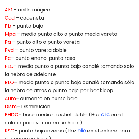
AM
– anillo mágico
Cad
– cadeneta
Pb
– punto bajo
Mpa
– medio punto alto o punto media vareta
Pa
– punto alto o punto vareta
Pvd
– punto vareta doble
Pc
– punto enano, punto raso
FLO
– medio punto o punto bajo canalé tomando sòlo
la hebra de adelante
BLO
– medio punto o punto bajo canalé tomando sòlo
la hebra de atras o punto bajo por backloop
Aum
– aumento en punto bajo
Dism
– Disminuciòn
FHDC
– base medio crochet doble (Haz
clic
en el
enlace para ver cómo se hace)
RSC
– punto bajo inverso (Haz
clic
en el enlace para
ver cómo se hace)