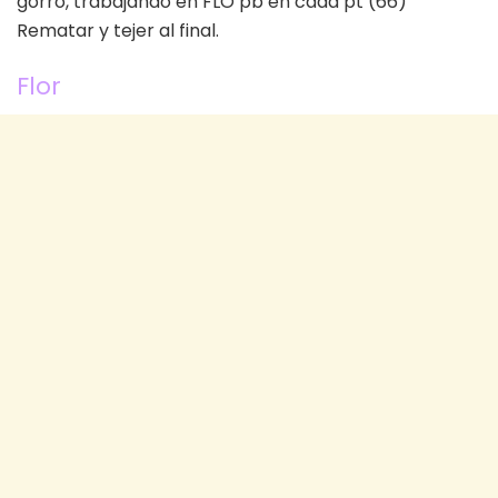
gorro, trabajando en FLO pb en cada pt (66)
Rematar y tejer al final.
Flor