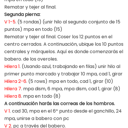
Rematar y tejer al final.
Segunda pierna:
V 1-5
. (5 rondas) (unir hilo al segundo conjunto de 15
puntos) mpa en todo (15)
Rematar y tejer al final. Coser los 12 puntos en el
centro cerrados. A continuación, ubique los 10 puntos
centrales y márquelos. Aquí es donde comenzarás el
babero. de los overoles.
Hilera 1
. (Usando azul, trabajando en filas) unir hilo al
primer punto marcado y trabajar 10 mpa, cad 1, girar
Hilera 2-6
. (5 rows) mpa en todo, cad 1, girar (10)
Hilera 7
. mpa dism, 6 mpa, mpa dism, cad 1, girar (8)
Hilera 8
. mpa en todo (8)
A continuación harás las correas de los hombros.
V 1
. cad 30, mpa en el 6º punto desde el ganchillo, 24
mpa, unirse a babero con pc
V 2
. pc a través del babero.