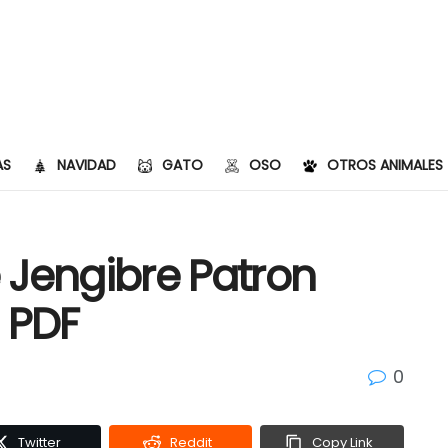
AS
NAVIDAD
GATO
OSO
OTROS ANIMALES
 Jengibre Patron
 PDF
0
Twitter
Reddit
Copy Link