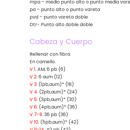
mpa – medio punto alto o punto media var
pa – punto alto o punto vareta
pvd – punto vareta doble
Dtr- Punto alto doble doble
Cabeza y Cuerpo
Rellenar con fibra
En camello.
V 1
. AM, 6 pb (6)
V 2
. 6 aum (12)
V 3
. (1pb,aum)* (18)
V 4
. (2pb,aum)* (24)
V 5
. (3pb,aum)* (30)
V 6
. (4pb,aum)* (36)
V 7-9
. 36 pb (36)
V 10
. (5pb,aum)* (42)
V 11-14
. 42 pb (42)