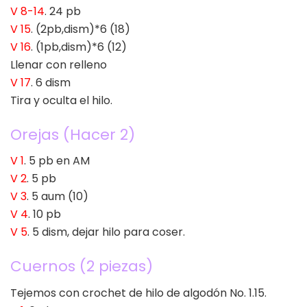
V 8-14
. 24 pb
V 15
. (2pb,dism)*6 (18)
V 16
. (1pb,dism)*6 (12)
Llenar con relleno
V 17
. 6 dism
Tira y oculta el hilo.
Orejas (Hacer 2)
V 1
. 5 pb en AM
V 2
. 5 pb
V 3
. 5 aum (10)
V 4
. 10 pb
V 5
. 5 dism, dejar hilo para coser.
Cuernos (2 piezas)
Tejemos con crochet de hilo de algodón No. 1.15.