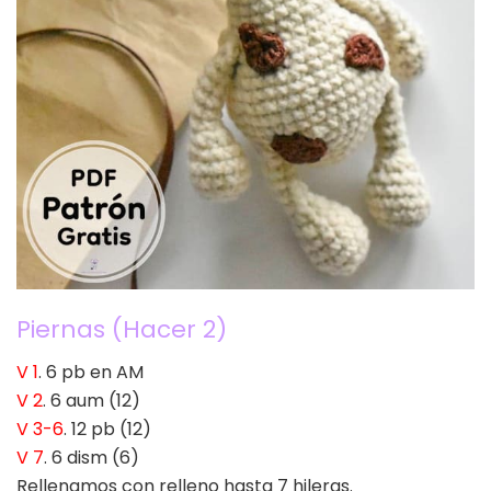
Piernas (Hacer 2)
V 1
. 6 pb en AM
V 2
. 6 aum (12)
V 3-6
. 12 pb (12)
V 7
. 6 dism (6)
Rellenamos con relleno hasta 7 hileras.