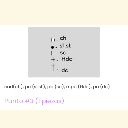
cad(ch), pc (sl st), pb (sc), mpa (Hdc), pa (dc)
Punto #3 (1 piezas)