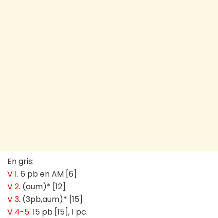
En gris:
V 1
. 6 pb en AM [6]
V 2
. (aum)* [12]
V 3
. (3pb,aum)* [15]
V 4-5
. 15 pb [15], 1 pc.