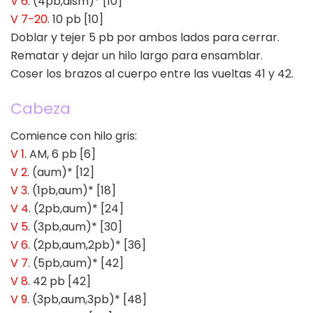
V 6
. (4pb,dism)* [10]
V 7-20
. 10 pb [10]
Doblar y tejer 5 pb por ambos lados para cerrar.
Rematar y dejar un hilo largo para ensamblar.
Coser los brazos al cuerpo entre las vueltas 41 y 42.
Cabeza
Comience con hilo gris:
V 1
. AM, 6 pb [6]
V 2
. (aum)* [12]
V 3
. (1pb,aum)* [18]
V 4
. (2pb,aum)* [24]
V 5
. (3pb,aum)* [30]
V 6
. (2pb,aum,2pb)* [36]
V 7
. (5pb,aum)* [42]
V 8
. 42 pb [42]
V 9
. (3pb,aum,3pb)* [48]