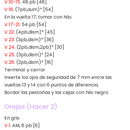
V 10-15
. 48 pb [48]
V 16
. (7pb,aum)* [54]
En la vuelta 17, tomar con hilo.
V 17-21
. 54 pb [54]
V 22
. (4pb,dism)* [45]
V 23
. (3pb,dism)* [36]
V 24
. (2pb,dism,2pb)* [30]
V 25
. (3pb,dism)* [24]
V 26
. (2pb,dism)* [18]
Terminar y cerrar
Inserte los ojos de seguridad de 7 mm entre las
vueltas 13 y 14 con 6 puntos de diferencia.
Bordar las pestañas y las cejas con hilo negro.
Orejas (Hacer 2)
En gris:
V 1
. AM, 6 pb [6]