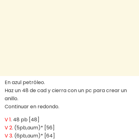
En azul petróleo.
Haz un 48 de cad y cierra con un pc para crear un
anillo.
Continuar en redondo.
V 1
. 48 pb [48]
V 2
. (5pb,aum)* [56]
V 3
. (6pb,aum)* [64]