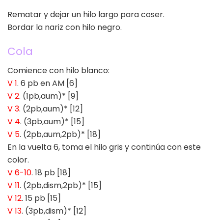
Rematar y dejar un hilo largo para coser.
Bordar la nariz con hilo negro.
Cola
Comience con hilo blanco:
V 1
. 6 pb en AM [6]
V 2
. (1pb,aum)* [9]
V 3
. (2pb,aum)* [12]
V 4
. (3pb,aum)* [15]
V 5
. (2pb,aum,2pb)* [18]
En la vuelta 6, toma el hilo gris y continúa con este
color.
V 6-10
. 18 pb [18]
V 11
. (2pb,dism,2pb)* [15]
V 12
. 15 pb [15]
V 13
. (3pb,dism)* [12]