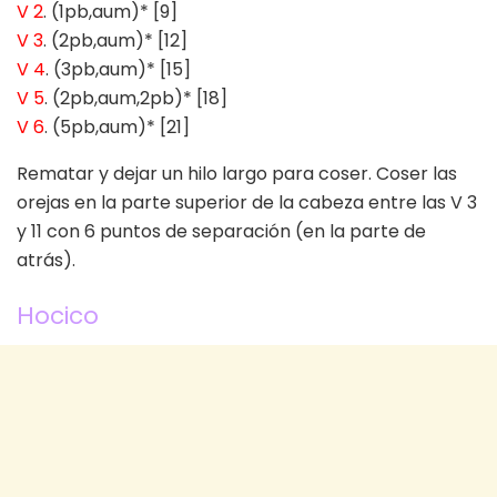
V 2
. (1pb,aum)* [9]
V 3
. (2pb,aum)* [12]
V 4
. (3pb,aum)* [15]
V 5
. (2pb,aum,2pb)* [18]
V 6
. (5pb,aum)* [21]
Rematar y dejar un hilo largo para coser. Coser las
orejas en la parte superior de la cabeza entre las V 3
y 11 con 6 puntos de separación (en la parte de
atrás).
Hocico