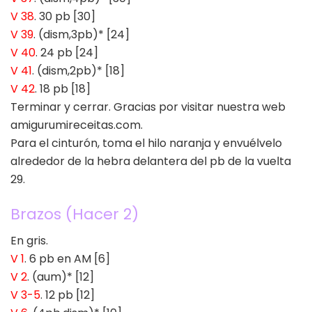
V 38
. 30 pb [30]
V 39
. (dism,3pb)* [24]
V 40
. 24 pb [24]
V 41
. (dism,2pb)* [18]
V 42
. 18 pb [18]
Terminar y cerrar. Gracias por visitar nuestra web
amigurumireceitas.com.
Para el cinturón, toma el hilo naranja y envuélvelo
alrededor de la hebra delantera del pb de la vuelta
29.
Brazos (Hacer 2)
En gris.
V 1
. 6 pb en AM [6]
V 2
. (aum)* [12]
V 3-5
. 12 pb [12]