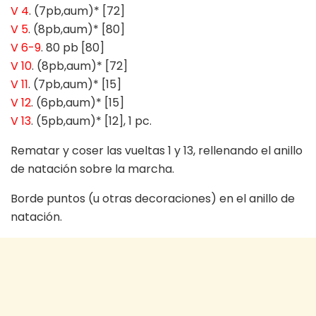
V 4
. (7pb,aum)* [72]
V 5
. (8pb,aum)* [80]
V 6-9
. 80 pb [80]
V 10
. (8pb,aum)* [72]
V 11
. (7pb,aum)* [15]
V 12
. (6pb,aum)* [15]
V 13
. (5pb,aum)* [12], 1 pc.
Rematar y coser las vueltas 1 y 13, rellenando el anillo
de natación sobre la marcha.
Borde puntos (u otras decoraciones) en el anillo de
natación.