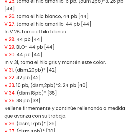
V 25
. toma el hilo amarillo, 6 pb, (aum,2pb)*3, 26 pb
[44]
V 26
. toma el hilo blanco, 44 pb [44]
V 27
. toma el hilo amarillo, 44 pb [44]
In V 28, toma el hilo blanco.
V 28
. 44 pb [44]
V 29
. BLO- 44 pb [44]
V 30
. 44 pb [44]
In V 31, toma el hilo gris y mantén este color.
V 31
. (dism,20pb)* [42]
V 32
. 42 pb [42]
V 33
. 10 pb, (dism,2pb)*2, 24 pb [40]
V 34
. (dism,18pb)* [38]
V 35
. 38 pb [38]
Rellene firmemente y continúe rellenando a medida
que avanza con su trabajo.
V 36
. (dism,17pb)* [36]
V 37
. (dism,4pb)* [30]