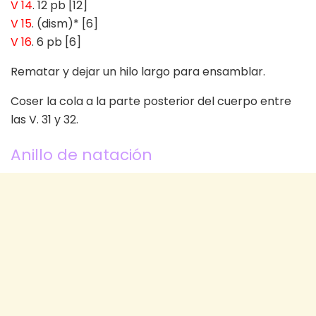
V 14
. 12 pb [12]
V 15
. (dism)* [6]
V 16
. 6 pb [6]
Rematar y dejar un hilo largo para ensamblar.
Coser la cola a la parte posterior del cuerpo entre
las V. 31 y 32.
Anillo de natación