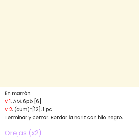
En marrón
V 1
. AM, 6pb [6]
V 2
. (aum)*[12], 1 pc
Terminar y cerrar. Bordar la nariz con hilo negro.
Orejas (x2)