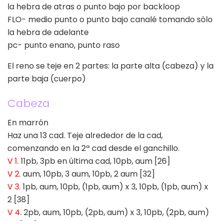
la hebra de atras o punto bajo por backloop
FLO- medio punto o punto bajo canalé tomando sòlo
la hebra de adelante
pc- punto enano, punto raso
El reno se teje en 2 partes: la parte alta (cabeza) y la
parte baja (cuerpo)
Cabeza
En marrón
Haz una 13 cad. Teje alrededor de la cad,
comenzando en la 2ª cad desde el ganchillo.
V 1
. 11pb, 3pb en última cad, 10pb, aum [26]
V 2
. aum, 10pb, 3 aum, 10pb, 2 aum [32]
V 3
. 1pb, aum, 10pb, (1pb, aum) x 3, 10pb, (1pb, aum) x
2 [38]
V 4
. 2pb, aum, 10pb, (2pb, aum) x 3, 10pb, (2pb, aum)