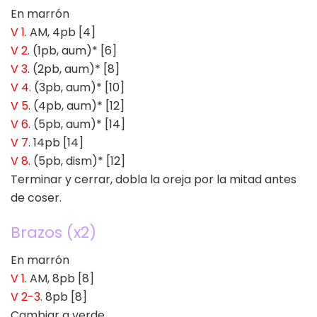
En marrón
V 1
. AM, 4pb [4]
V 2
. (1pb, aum)* [6]
V 3
. (2pb, aum)* [8]
V 4
. (3pb, aum)* [10]
V 5
. (4pb, aum)* [12]
V 6
. (5pb, aum)* [14]
V 7
. 14pb [14]
V 8
. (5pb, dism)* [12]
Terminar y cerrar, dobla la oreja por la mitad antes
de coser.
Brazos (x2)
En marrón
V 1
. AM, 8pb [8]
V 2-3
. 8pb [8]
Cambiar a verde