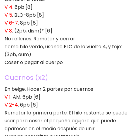
V 4
. 8pb [8]
V 5
. BLO-8pb [8]
V 6-7
. 8pb [8]
V 8
. (2pb, dism)* [6]
No rellenes. Rematar y cerrar
Toma hilo verde, usando FLO de la vuelta 4, y teje:
(3pb, aum)
Coser o pegar al cuerpo
Cuernos (x2)
En beige. Hacer 2 partes por cuernos
V 1
. AM, 6pb [6]
V 2-4
. 6pb [6]
Rematar la primera parte. El hilo restante se puede
usar para coser el pequeño agujero que puede
aparecer en el medio después de unir.