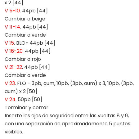
x 2 [44]
V 5-10
. 44pb [44]
Cambiar a beige
V 11-14
. 44pb [44]
Cambiar a verde
V 15
. BLO- 44pb [44]
V 16-20
. 44pb [44]
Cambiar a rojo
V 21-22
. 44pb [44]
Cambiar a verde
V 23
. FLO – 3pb, aum, 10pb, (3pb, aum) x 3, 10pb, (3pb,
aum) x 2 [50]
V 24
. 50pb [50]
Terminar y cerrar
Inserte los ojos de seguridad entre las vueltas 8 y 9,
con una separación de aproximadamente 5 puntos
visibles.