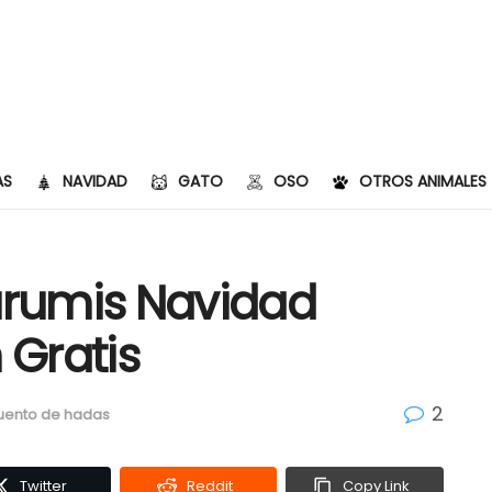
AS
NAVIDAD
GATO
OSO
OTROS ANIMALES
rumis Navidad
 Gratis
2
uento de hadas
Twitter
Reddit
Copy Link