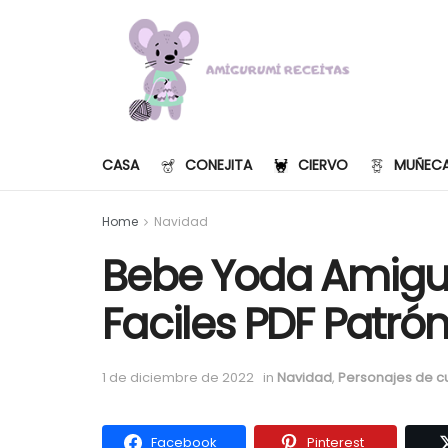
CASA
CONEJITA
CIERVO
MUÑEC
Home
Navidad
Bebe Yoda Amigu
Faciles PDF Patrón
1 de diciembre de 2022
in
Navidad
,
Personajes de c
Facebook
Pinterest