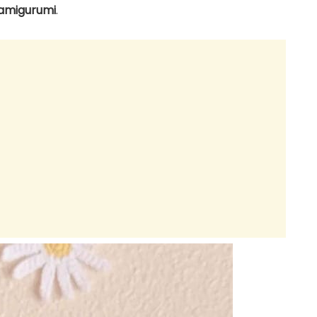
 amigurumi
.