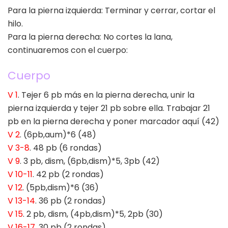
Para la pierna izquierda: Terminar y cerrar, cortar el
hilo.
Para la pierna derecha: No cortes la lana,
continuaremos con el cuerpo:
Cuerpo
V 1
. Tejer 6 pb más en la pierna derecha, unir la
pierna izquierda y tejer 21 pb sobre ella. Trabajar 21
pb en la pierna derecha y poner marcador aquí (42)
V 2
. (6pb,aum)*6 (48)
V 3-8
. 48 pb (6 rondas)
V 9
. 3 pb, dism, (6pb,dism)*5, 3pb (42)
V 10-11
. 42 pb (2 rondas)
V 12
. (5pb,dism)*6 (36)
V 13-14
. 36 pb (2 rondas)
V 15
. 2 pb, dism, (4pb,dism)*5, 2pb (30)
V 16-17
. 30 pb (2 rondas)