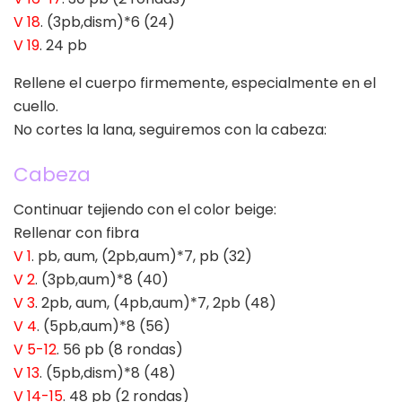
V 18
. (3pb,dism)*6 (24)
V 19
. 24 pb
Rellene el cuerpo firmemente, especialmente en el
cuello.
No cortes la lana, seguiremos con la cabeza:
Cabeza
Continuar tejiendo con el color beige:
Rellenar con fibra
V 1
. pb, aum, (2pb,aum)*7, pb (32)
V 2
. (3pb,aum)*8 (40)
V 3
. 2pb, aum, (4pb,aum)*7, 2pb (48)
V 4
. (5pb,aum)*8 (56)
V 5-12
. 56 pb (8 rondas)
V 13
. (5pb,dism)*8 (48)
V 14-15
. 48 pb (2 rondas)