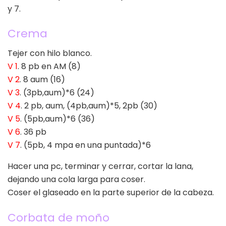
y 7.
Crema
Tejer con hilo blanco.
V 1
. 8 pb en AM (8)
V 2
. 8 aum (16)
V 3
. (3pb,aum)*6 (24)
V 4
. 2 pb, aum, (4pb,aum)*5, 2pb (30)
V 5
. (5pb,aum)*6 (36)
V 6
. 36 pb
V 7
. (5pb, 4 mpa en una puntada)*6
Hacer una pc, terminar y cerrar, cortar la lana,
dejando una cola larga para coser.
Coser el glaseado en la parte superior de la cabeza.
Corbata de moño