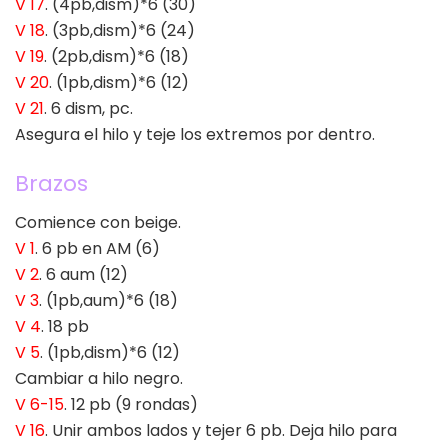
V 17
. (4pb,dism)*6 (30)
V 18
. (3pb,dism)*6 (24)
V 19
. (2pb,dism)*6 (18)
V 20
. (1pb,dism)*6 (12)
V 21
. 6 dism, pc.
Asegura el hilo y teje los extremos por dentro.
Brazos
Comience con beige.
V 1
. 6 pb en AM (6)
V 2
. 6 aum (12)
V 3
. (1pb,aum)*6 (18)
V 4
. 18 pb
V 5
. (1pb,dism)*6 (12)
Cambiar a hilo negro.
V 6-15
. 12 pb (9 rondas)
V 16
. Unir ambos lados y tejer 6 pb. Deja hilo para