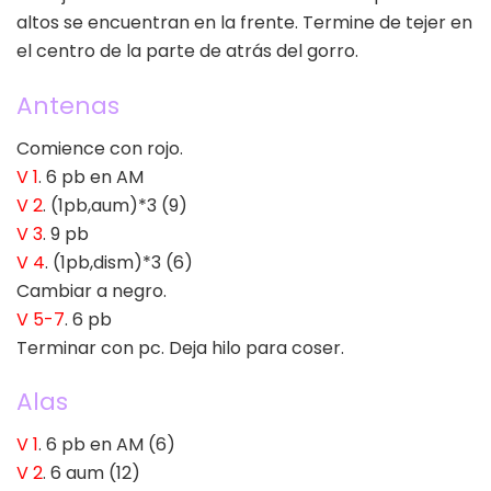
altos se encuentran en la frente. Termine de tejer en
el centro de la parte de atrás del gorro.
Antenas
Comience con rojo.
V 1
. 6 pb en AM
V 2
. (1pb,aum)*3 (9)
V 3
. 9 pb
V 4
. (1pb,dism)*3 (6)
Cambiar a negro.
V 5-7
. 6 pb
Terminar con pc. Deja hilo para coser.
Alas
V 1
. 6 pb en AM (6)
V 2
. 6 aum (12)