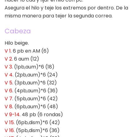
Asegura el hilo y teje los extremos por dentro. De la
misma manera para tejer la segunda correa.
Cabeza
Hilo beige.
V 1
. 6 pb en AM (6)
V 2
. 6 aum (12)
V 3
. (1pb,aum)*6 (18)
V 4
. (2pb,aum)*6 (24)
V 5
. (3pb,aum)*6 (32)
V 6
. (4pb,aum)*6 (36)
V 7
. (5pb,aum)*6 (42)
V 8
. (6pb,aum)*6 (48)
V 9-14
. 48 pb (6 rondas)
V 15
. (6pb,dism)*6 (42)
V 16
. (5pb,dism)*6 (36)