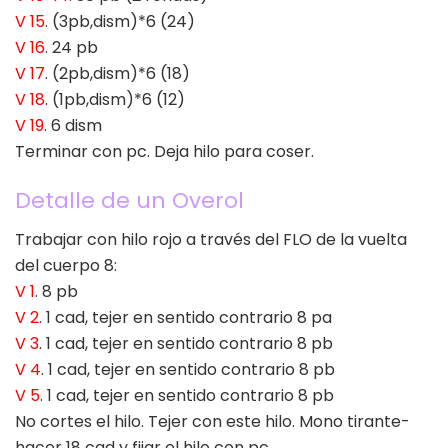
V 15
. (3pb,dism)*6 (24)
V 16
. 24 pb
V 17
. (2pb,dism)*6 (18)
V 18
. (1pb,dism)*6 (12)
V 19
. 6 dism
Terminar con pc. Deja hilo para coser.
Detalle de un Overol
Trabajar con hilo rojo a través del FLO de la vuelta
del cuerpo 8:
V 1
. 8 pb
V 2
. 1 cad, tejer en sentido contrario 8 pa
V 3
. 1 cad, tejer en sentido contrario 8 pb
V 4
. 1 cad, tejer en sentido contrario 8 pb
V 5
. 1 cad, tejer en sentido contrario 8 pb
No cortes el hilo. Tejer con este hilo. Mono tirante-
hacer 18 cad y fijar el hilo con pc.