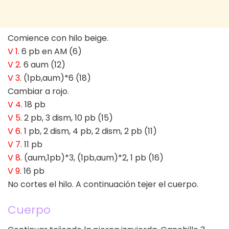
Comience con hilo beige.
V 1
. 6 pb en AM (6)
V 2
. 6 aum (12)
V 3
. (1pb,aum)*6 (18)
Cambiar a rojo.
V 4
. 18 pb
V 5
. 2 pb, 3 dism, 10 pb (15)
V 6
. 1 pb, 2 dism, 4 pb, 2 dism, 2 pb (11)
V 7
. 11 pb
V 8
. (aum,1pb)*3, (1pb,aum)*2, 1 pb (16)
V 9
. 16 pb
No cortes el hilo. A continuación tejer el cuerpo.
Cuerpo