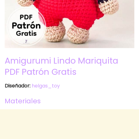
Amigurumi Lindo Mariquita
PDF Patrón Gratis
Diseñador:
helgas_toy
Materiales