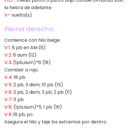
FLO
– medio punto o punto bajo canalé tomando sòlo
la hebra de adelante
V
– vuelta(s)
Pierna derecha
Comience con hilo beige.
V 1
. 6 pb en AM (6)
V 2
. 6 aum (12)
V 3
. (1pb,aum)*6 (18)
Cambiar a rojo.
V 4
. 18 pb
V 5
. 2 pb, 3 dism, 10 pb (15)
V 6
. 2 pb, 2 dism, 3 pb, 2 pb (11)
V 7
. 11 pb
V 8
. (1pb,aum)*5, 1 pb (16)
V 9
. 16 pb, pc.
Asegura el hilo y teje los extremos por dentro.